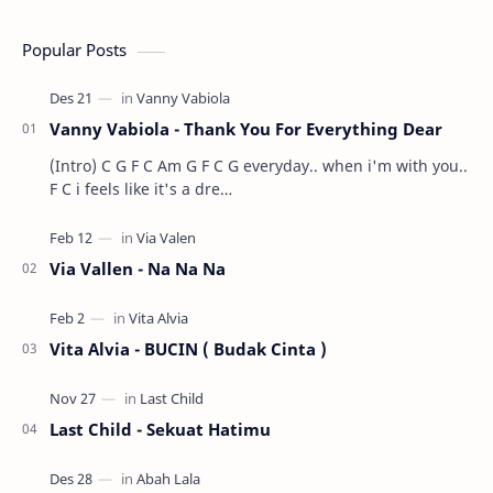
Popular Posts
Vanny Vabiola - Thank You For Everything Dear
(Intro) C G F C Am G F C G everyday.. when i'm with you..
F C i feels like it's a dre…
Via Vallen - Na Na Na
Vita Alvia - BUCIN ( Budak Cinta )
Last Child - Sekuat Hatimu