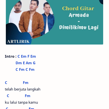
Intro :
C
Em
F
Em
Dm
E
Am
G
C
Fm
C
Fm
C
Fm
telah berjuta langkah
C
Fm
ku lalui tanpa kamu
C
Em