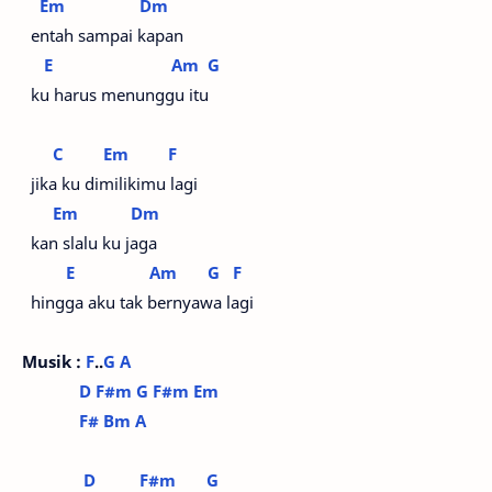
Em
Dm
entah sampai kapan
E
Am
G
ku harus menunggu itu
C
Em
F
jika ku dimilikimu lagi
Em
Dm
kan slalu ku jaga
E
Am
G
F
hingga aku tak bernyawa lagi
Musik :
F
..
G
A
D
F#m
G
F#m
Em
F#
Bm
A
D
F#m
G