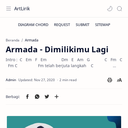
ArtLirik
Armada
Beranda
Armada - Dimilikimu Lagi
Intro : C Em F Em Dm E Am G C Fm C
Fm C Fm telah berjuta langkah C …
2 min read