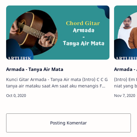
Armada - Tanya Air Mata
Armada - 
Kunci Gitar Armada - Tanya Air mata (Intro) C C G
(Intro) Em Bm C Em D C Am D G C G Aku punya
tanya air mataku saat Am saat aku menangis F
niat yang baik.. Am Cm 
saat aku bermimpi G C saat ak…
Posting Komentar