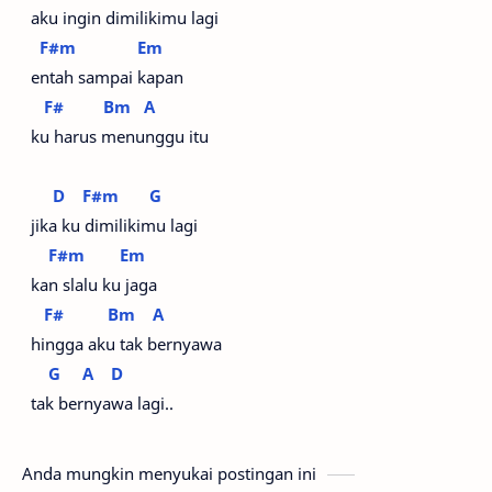
aku ingin dimilikimu lagi
F#m
Em
entah sampai kapan
F#
Bm
A
ku harus menunggu itu
D
F#m
G
jika ku dimilikimu lagi
F#m
Em
kan slalu ku jaga
F#
Bm
A
hingga aku tak bernyawa
G
A
D
tak bernyawa lagi..
Anda mungkin menyukai postingan ini