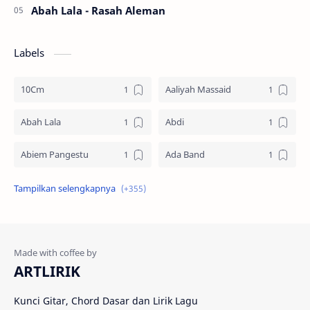
Abah Lala - Rasah Aleman
Labels
10Cm
Aaliyah Massaid
Abah Lala
Abdi
Abiem Pangestu
Ada Band
Ade La Muhu
Adira Suhaimi
Adista
Adit Toraja
Afgan
Aftershin
ARTLIRIK
Agus Priyanto
Aisha Retno
Kunci Gitar, Chord Dasar dan Lirik Lagu