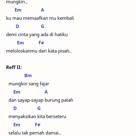
mungkin..
Em
A
ku mau memaafkan mu kembali
D
G
demi cinta yang ada di hatiku
Em
F#
meloloskanmu dari kata pisah..
Reff II:
Bm
mungkin sang fajar
Em
A
dan sayap-sayap burung patah
D
G
menyaksikan kita berseteru
Em
F#
selalu tak pernah damai..