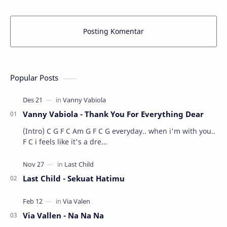
Posting Komentar
Popular Posts
Vanny Vabiola - Thank You For Everything Dear
(Intro) C G F C Am G F C G everyday.. when i'm with you..
F C i feels like it's a dre…
Last Child - Sekuat Hatimu
Via Vallen - Na Na Na