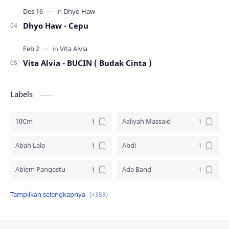
Dhyo Haw - Cepu
Vita Alvia - BUCIN ( Budak Cinta )
Labels
10Cm
Aaliyah Massaid
Abah Lala
Abdi
Abiem Pangestu
Ada Band
Ade La Muhu
Adira Suhaimi
Adista
Adit Toraja