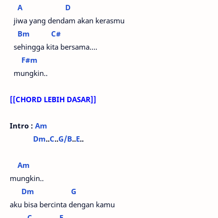
A
D
jiwa yang dendam akan kerasmu
Bm
C#
sehingga kita bersama….
F#m
mungkin..
[[CHORD LEBIH DASAR]]
Intro :
Am
Dm
..
C
..
G/B
..
E
..
Am
mungkin..
Dm
G
aku bisa bercinta dengan kamu
C
F