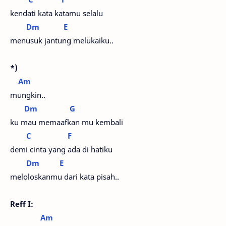
kendati kata katamu selalu
Dm
E
menusuk jantung melukaiku..
*)
Am
mungkin..
Dm
G
ku mau memaafkan mu kembali
C
F
demi cinta yang ada di hatiku
Dm
E
meloloskanmu dari kata pisah..
Reff I:
Am