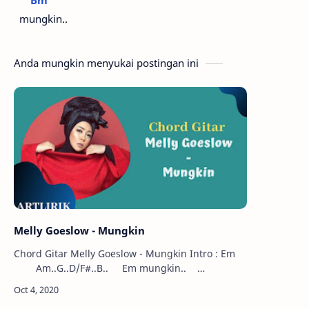
Bm
mungkin..
Anda mungkin menyukai postingan ini
Melly Goeslow - Mungkin
Chord Gitar Melly Goeslow - Mungkin Intro : Em
Am..G..D/F#..B.. Em mungkin..
Am&nbs…