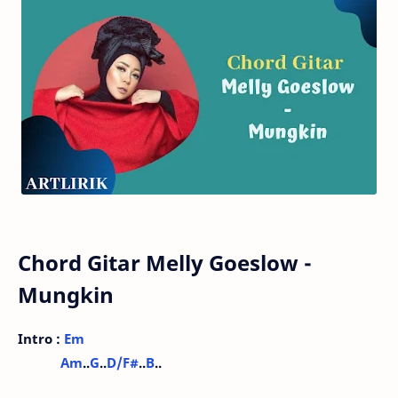
Chord Gitar Melly Goeslow -
Mungkin
Intro :
Em
Am
..
G
..
D/F#
..
B
..