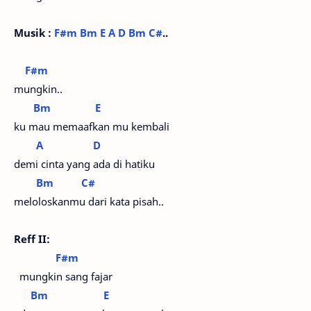
Musik :
F#m
Bm
E
A
D
Bm
C#
..
F#m
mungkin..
Bm
E
ku mau memaafkan mu kembali
A
D
demi cinta yang ada di hatiku
Bm
C#
meloloskanmu dari kata pisah..
Reff II:
F#m
mungkin sang fajar
Bm
E