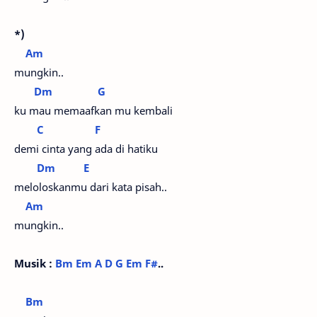
*)
Am
mungkin..
Dm
G
ku mau memaafkan mu kembali
C
F
demi cinta yang ada di hatiku
Dm
E
meloloskanmu dari kata pisah..
Am
mungkin..
Musik :
Bm
Em
A
D
G
Em
F#
..
Bm