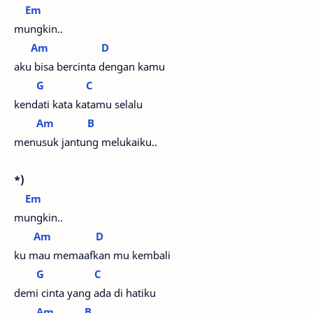
Em
mungkin..
Am
D
aku bisa bercinta dengan kamu
G
C
kendati kata katamu selalu
Am
B
menusuk jantung melukaiku..
*)
Em
mungkin..
Am
D
ku mau memaafkan mu kembali
G
C
demi cinta yang ada di hatiku
Am
B