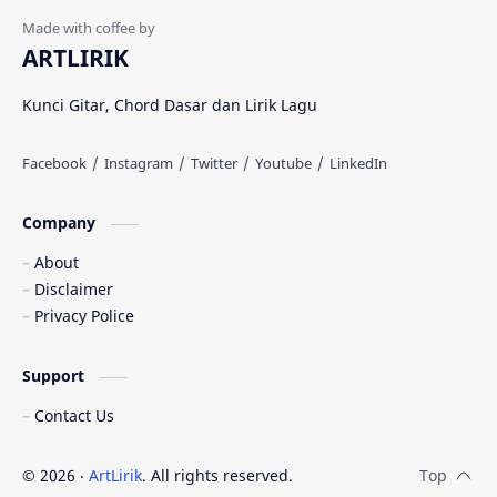
Afgan
Aftershin
ARTLIRIK
Agus Priyanto
Aisha Retno
Kunci Gitar, Chord Dasar dan Lirik Lagu
Aisya
Akustik Westprog
Amalia Syifa
Amanda Manopo
Company
Ami Rahmi
Amigdala
About
Anak Kompleks
Andi Matris
Disclaimer
Privacy Police
Andmesh
Andra Respati
Support
Andy Lo Wi
Angga Candra
Contact Us
Anggi Candra
Anggun Pramudita
©
2026
‧
ArtLirik
. All rights reserved.
Anik Arnika
Anissa