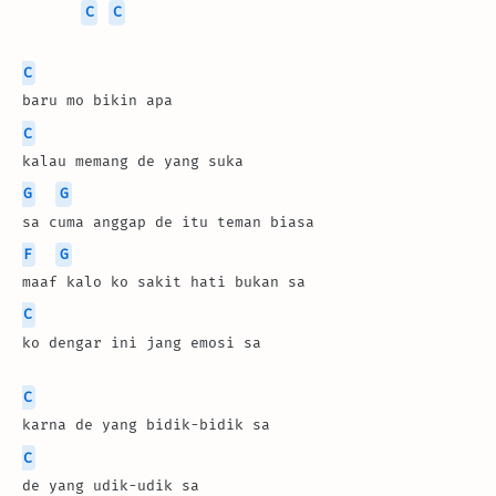
C
C
C
baru mo bikin apa
C
kalau memang de yang suka
G
G
sa cuma anggap de itu teman biasa
F
G
maaf kalo ko sakit hati bukan sa
C
ko dengar ini jang emosi sa
C
karna de yang bidik-bidik sa
C
de yang udik-udik sa