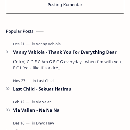
Posting Komentar
Popular Posts
Vanny Vabiola - Thank You For Everything Dear
(Intro) C G F C Am G F C G everyday.. when i'm with you..
F C i feels like it's a dre…
Last Child - Sekuat Hatimu
Via Vallen - Na Na Na