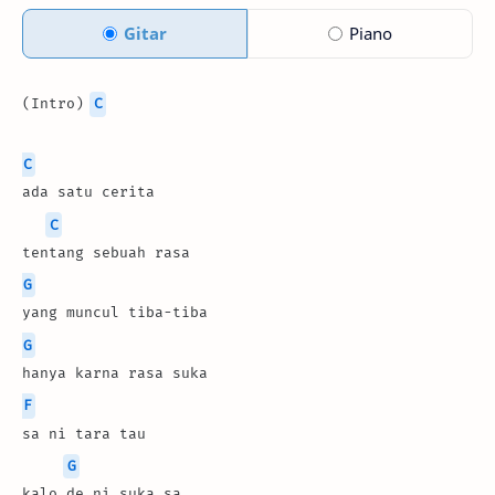
Gitar
Piano
(Intro) 
C
C
ada satu cerita
C
tentang sebuah rasa
G
yang muncul tiba-tiba
G
hanya karna rasa suka
F
sa ni tara tau
G
kalo de ni suka sa