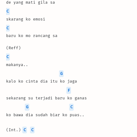
de yang mati gila sa
C
skarang ko emosi
C
baru ko mo rancang sa
(Reff)
C
makanya..
G
kalo ko cinta dia itu ko jaga
F
sekarang su terjadi baru ko ganas
G
C
ko bawa dia sudah biar ko puas..
(Int.) 
C
C