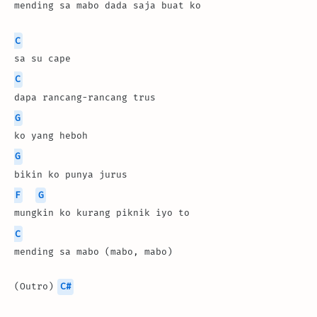
mending sa mabo dada saja buat ko
C
sa su cape
C
dapa rancang-rancang trus
G
ko yang heboh
G
bikin ko punya jurus
F
G
mungkin ko kurang piknik iyo to
C
mending sa mabo (mabo, mabo)
(Outro) 
C#