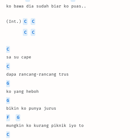
ko bawa dia sudah biar ko puas..
(Int.) 
C
C
C
C
C
sa su cape
C
dapa rancang-rancang trus
G
ko yang heboh
G
bikin ko punya jurus
F
G
mungkin ko kurang piknik iyo to
C