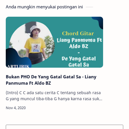
Anda mungkin menyukai postingan ini
Bukan PHO De Yang Gatal Gatal Sa - Liany
Panmuma Ft Aldo BZ
(Intro) C C ada satu cerita C tentang sebuah rasa
G yang muncul tiba-tiba G hanya karna rasa suka
F sa ni tara tau G kalo de ni suka sa C akhirnya de
pu pacar C yan…