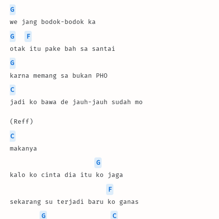
G
we jang bodok-bodok ka
G
F
otak itu pake bah sa santai
G
karna memang sa bukan PHO
C
jadi ko bawa de jauh-jauh sudah mo
(Reff)
C
makanya
G
kalo ko cinta dia itu ko jaga
F
sekarang su terjadi baru ko ganas
G
C