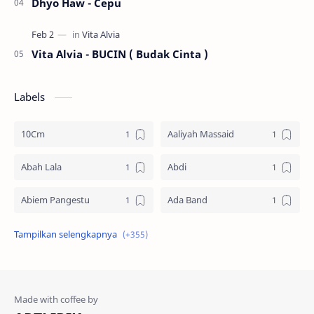
Dhyo Haw - Cepu
Vita Alvia - BUCIN ( Budak Cinta )
Labels
10Cm
Aaliyah Massaid
Abah Lala
Abdi
Abiem Pangestu
Ada Band
Ade La Muhu
Adira Suhaimi
Adista
Adit Toraja
Afgan
Aftershin