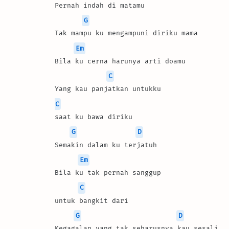
Pernah indah di matamu 
G
Tak mampu ku mengampuni diriku mama 
Em
Bila ku cerna harunya arti doamu 
C
Yang kau panjatkan untukku 
C
saat ku bawa diriku 
G
D
Semakin dalam ku terjatuh 
Em
Bila ku tak pernah sanggup 
C
untuk bangkit dari 
G
D
Kegagalan yang tak seharusnya kau sesali 