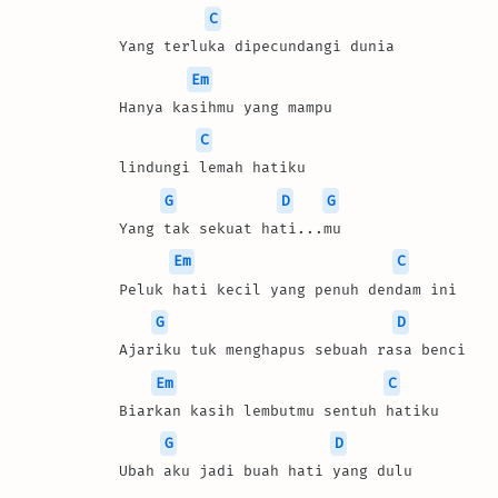
C
Yang terluka dipecundangi dunia 
Em
Hanya kasihmu yang mampu 
C
lindungi lemah hatiku 
G
D
G
Yang tak sekuat hati...mu 
Em
C
Peluk hati kecil yang penuh dendam ini 
G
D
Ajariku tuk menghapus sebuah rasa benci 
Em
C
Biarkan kasih lembutmu sentuh hatiku 
G
D
Ubah aku jadi buah hati yang dulu 