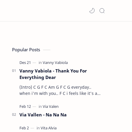
Popular Posts
Vanny Vabiola - Thank You For
Everything Dear
(Intro) C G F C Am G F C G everyday..
when i'm with you.. F C i feels like it's a
dre…
Via Vallen - Na Na Na