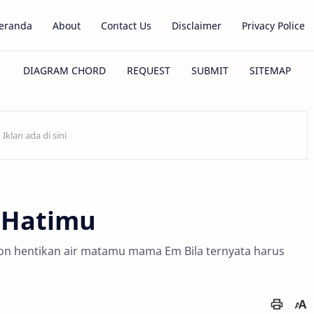
eranda
About
Contact Us
Disclaimer
Privacy Police
t Hatimu
hon hentikan air matamu mama Em Bila ternyata harus