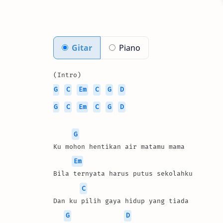
Gitar
Piano
(Intro)
G
C
Em
C
G
D
G
C
Em
C
G
D
G
Ku mohon hentikan air matamu mama 
Em
Bila ternyata harus putus sekolahku 
C
Dan ku pilih gaya hidup yang tiada 
G
D