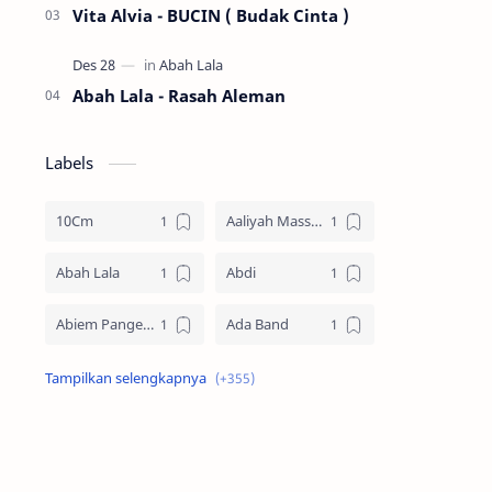
Vita Alvia - BUCIN ( Budak Cinta )
Abah Lala - Rasah Aleman
Labels
10Cm
Aaliyah Massaid
Abah Lala
Abdi
Abiem Pangestu
Ada Band
Ade La Muhu
Adira Suhaimi
Adista
Adit Toraja
Afgan
Aftershin