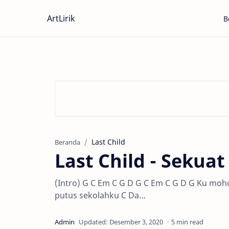
ArtLirik
B
Last Child
Beranda
Last Child - Sekua
(Intro) G C Em C G D G C Em C G D G Ku mo
putus sekolahku C Da…
5 min read