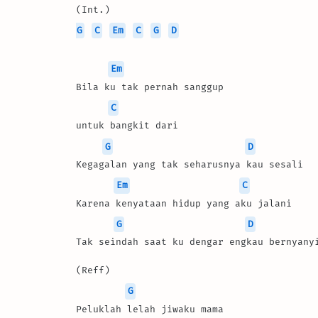
(Int.) 
G
C
Em
C
G
D
Em
Bila ku tak pernah sanggup 
C
untuk bangkit dari 
G
D
Kegagalan yang tak seharusnya kau sesali 
Em
C
Karena kenyataan hidup yang aku jalani 
G
D
Tak seindah saat ku dengar engkau bernyany
(Reff) 
G
Peluklah lelah jiwaku mama 