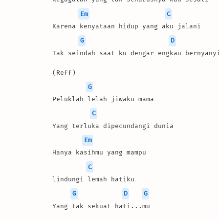
Em
C
Karena kenyataan hidup yang aku jalani 
G
D
Tak seindah saat ku dengar engkau bernyany
(Reff) 
G
Peluklah lelah jiwaku mama 
C
Yang terluka dipecundangi dunia 
Em
Hanya kasihmu yang mampu 
C
lindungi lemah hatiku 
G
D
G
Yang tak sekuat hati...mu 