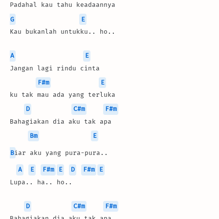
Padahal kau tahu keadaannya
G
E
Kau bukanlah untukku.. ho..
A
E
Jangan lagi rindu cinta
F#m
E
ku tak mau ada yang terluka
D
C#m
F#m
Bahagiakan dia aku tak apa
Bm
E
B
iar aku yang pura-pura.. 
A
E
F#m
E
D
F#m
E
Lupa.. ha.. ho..
D
C#m
F#m
Bahagiakan dia aku tak apa