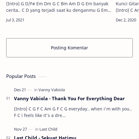
(Intro) G D/F# Em Dm G C Bm Am D G Em banyak
Kunci Gitar Mah
cerita.. C D yang terjadi saat ku denganmu G Em
(Intro) C Am G F C Am dalam perj
ada bahagia.. C D ca…
Posting Komentar
Popular Posts
Vanny Vabiola - Thank You For Everything Dear
(Intro) C G F C Am G F C G everyday.. when i'm with you..
F C i feels like it's a dre…
Last Child - Sekuat Hatimu