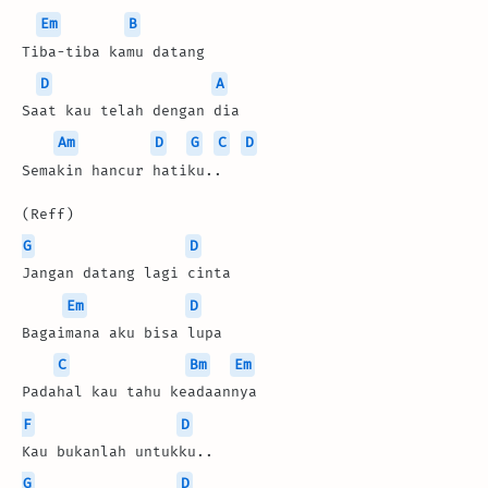
Em
B
Tiba-tiba kamu datang
D
A
Saat kau telah dengan dia
Am
D
G
C
D
Semakin hancur hatiku..
(Reff)
G
D
Jangan datang lagi cinta
Em
D
Bagaimana aku bisa lupa
C
Bm
Em
Padahal kau tahu keadaannya
F
D
Kau bukanlah untukku..
G
D