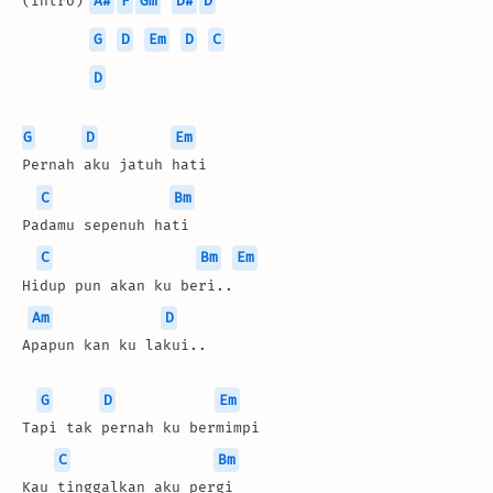
(Intro) 
A#
F
Gm
D#
D
G
D
Em
D
C
D
G
D
Em
Pernah aku jatuh hati
C
Bm
Padamu sepenuh hati
C
Bm
Em
Hidup pun akan ku beri..
Am
D
Apapun kan ku lakui..
G
D
Em
Tapi tak pernah ku bermimpi
C
Bm
Kau tinggalkan aku pergi