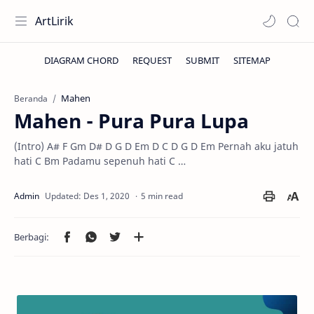
ArtLirik
Mahen
Beranda
Mahen - Pura Pura Lupa
(Intro) A# F Gm D# D G D Em D C D G D Em Pernah aku jatuh
hati C Bm Padamu sepenuh hati C …
5 min read