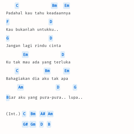
C
Bm
Em
Padahal kau tahu keadaannya
F
D
Kau bukanlah untukku..
G
D
Jangan lagi rindu cinta
Em
D
Ku tak mau ada yang terluka
C
Bm
Em
Bahagiakan dia aku tak apa
Am
D
G
B
iar aku yang pura-pura.. lupa..
(Int.) 
C
Bm
A#
Am
G#
Gm
D
B