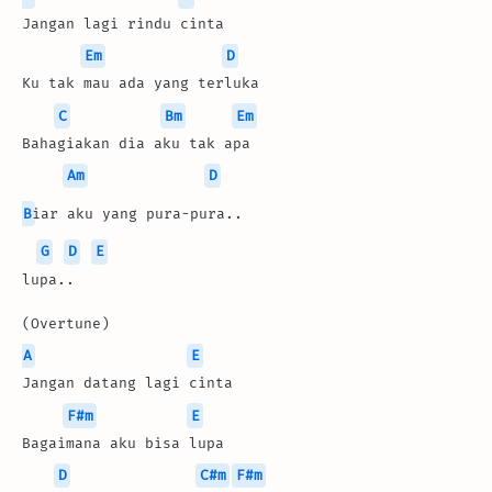
Jangan lagi rindu cinta
Em
D
Ku tak mau ada yang terluka
C
Bm
Em
Bahagiakan dia aku tak apa
Am
D
B
iar aku yang pura-pura.. 
G
D
E
lupa..
(Overtune)
A
E
Jangan datang lagi cinta
F#m
E
Bagaimana aku bisa lupa
D
C#m
F#m