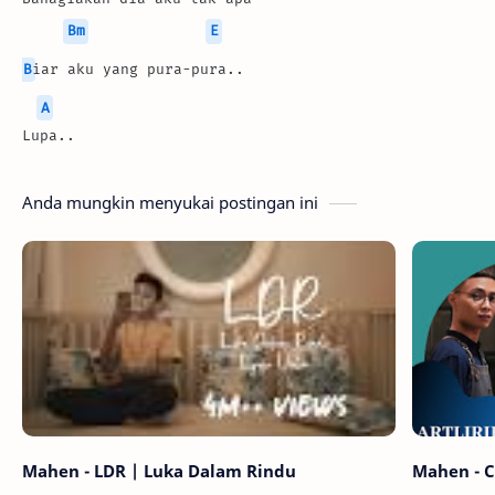
Bm
E
B
iar aku yang pura-pura..
A
Lupa..
Anda mungkin menyukai postingan ini
Mahen - LDR | Luka Dalam Rindu
Mahen - C