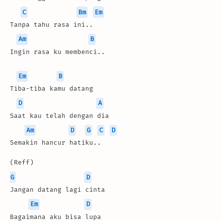
C
Bm
Em
Tanpa tahu rasa ini..
Am
B
Ingin rasa ku membenci..
Em
B
Tiba-tiba kamu datang
D
A
Saat kau telah dengan dia
Am
D
G
C
D
Semakin hancur hatiku..
(Reff)
G
D
Jangan datang lagi cinta
Em
D
Bagaimana aku bisa lupa