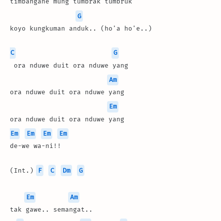
timbangane mung tumbrak tumbruk
G
koyo kungkuman anduk.. (ho'a ho'e..)
C
G
 ora nduwe duit ora nduwe yang
Am
ora nduwe duit ora nduwe yang
Em
ora nduwe duit ora nduwe yang
Em
Em
Em
Em
de-we wa-ni!!
(Int.) 
F
C
Dm
G
Em
Am
tak gawe.. semangat..