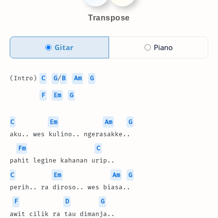
Transpose
Gitar
Piano
(Intro) 
C
G
/
B
Am
G
F
Em
G
C
Em
Am
G
aku.. wes kulino.. ngerasakke..
Fm
C
pahit legine kahanan urip..
C
Em
Am
G
perih.. ra diroso.. wes biasa..
F
D
G
awit cilik ra tau dimanja..