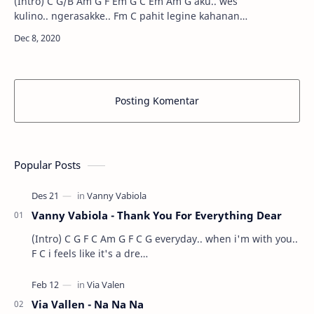
(Intro) C G/B Am G F Em G C Em Am G aku.. wes
kulino.. ngerasakke.. Fm C pahit legine kahanan
urip.. C Em …
Posting Komentar
Popular Posts
Vanny Vabiola - Thank You For Everything Dear
(Intro) C G F C Am G F C G everyday.. when i'm with you..
F C i feels like it's a dre…
Via Vallen - Na Na Na