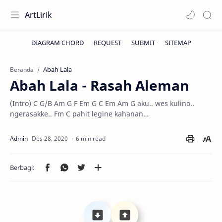
ArtLirik
Abah Lala
Beranda
Abah Lala - Rasah Aleman
(Intro) C G/B Am G F Em G C Em Am G aku.. wes kulino..
ngerasakke.. Fm C pahit legine kahanan…
6 min read