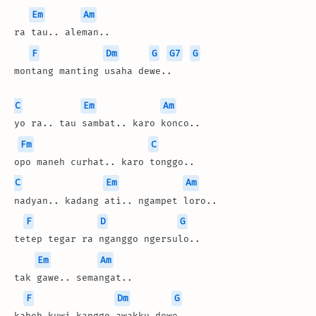
Em
Am
ra tau.. aleman..
F
Dm
G
G7
G
montang manting usaha dewe..
C
Em
Am
yo ra.. tau sambat.. karo konco..
Fm
C
opo maneh curhat.. karo tonggo..
C
Em
Am
nadyan.. kadang ati.. ngampet loro..
F
D
G
tetep tegar ra nganggo ngersulo..
Em
Am
tak gawe.. semangat..
F
Dm
G
kabeh kuwi kanggo awakku dewe..