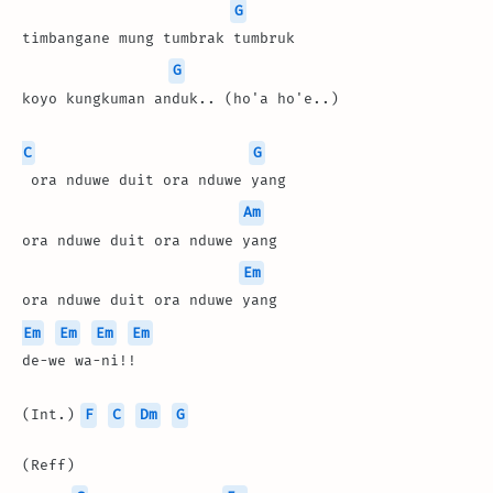
G
timbangane mung tumbrak tumbruk
G
koyo kungkuman anduk.. (ho'a ho'e..)
C
G
 ora nduwe duit ora nduwe yang
Am
ora nduwe duit ora nduwe yang
Em
ora nduwe duit ora nduwe yang
Em
Em
Em
Em
de-we wa-ni!!
(Int.) 
F
C
Dm
G
(Reff)