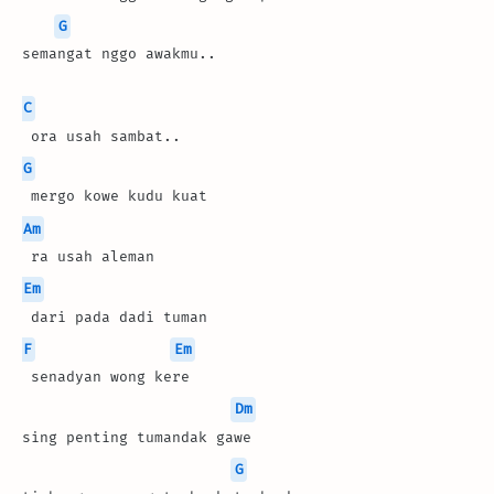
G
semangat nggo awakmu..
C
 ora usah sambat.. 
G
 mergo kowe kudu kuat
Am
 ra usah aleman
Em
 dari pada dadi tuman
F
Em
 senadyan wong kere
Dm
sing penting tumandak gawe
G