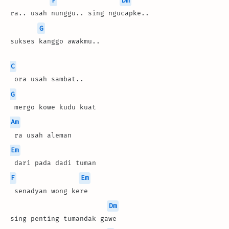
F
Dm
ra.. usah nunggu.. sing ngucapke..
G
sukses kanggo awakmu..
C
 ora usah sambat.. 
G
 mergo kowe kudu kuat
Am
 ra usah aleman
Em
 dari pada dadi tuman
F
Em
 senadyan wong kere
Dm
sing penting tumandak gawe