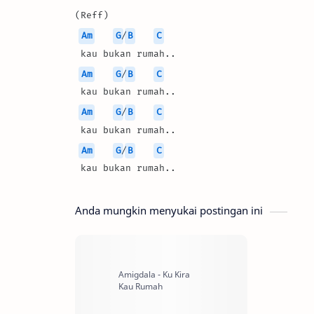
(Reff)
Am
G
/
B
C
 kau bukan rumah..
Am
G
/
B
C
 kau bukan rumah..
Am
G
/
B
C
 kau bukan rumah..
Am
G
/
B
C
 kau bukan rumah..
Anda mungkin menyukai postingan ini