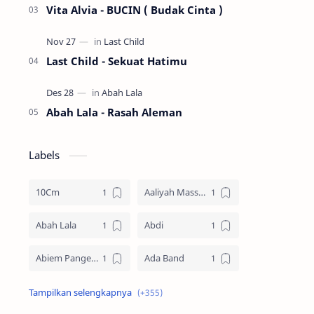
Vita Alvia - BUCIN ( Budak Cinta )
Last Child - Sekuat Hatimu
Abah Lala - Rasah Aleman
Labels
10Cm
Aaliyah Massaid
Abah Lala
Abdi
Abiem Pangestu
Ada Band
Ade La Muhu
Adira Suhaimi