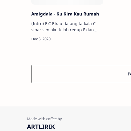
Amigdala - Ku Kira Kau Rumah
(Intro) F C F kau datang tatkala C
sinar senjaku telah redup F dan
pamit ketika C purnamaku penuh
seutuhnya F G C kau yang singgah
tapi tak …
P
ARTLIRIK