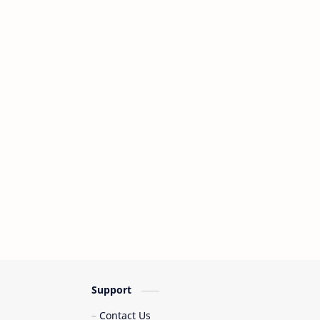
Dhevy Geranium
Dhyo Haw
Diah Safitri
Dialog Senja
Dian Marshanda
Diana Dee
Diana Malelak
Diana Sastra
Didi Kempot
Difki Khalif
Dike Sabrina
Dinda Hauw
Dj Qhelfin
Donne Maula
Dory Harsa
Douglas E Vinicius
Ed Sheeran
Eda Naziela
Support
Eka Fitri
Elkasih Reborn
Contact Us