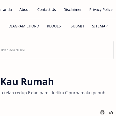
eranda
About
Contact Us
Disclaimer
Privacy Police
a Kau Rumah
jaku telah redup F dan pamit ketika C purnamaku penuh