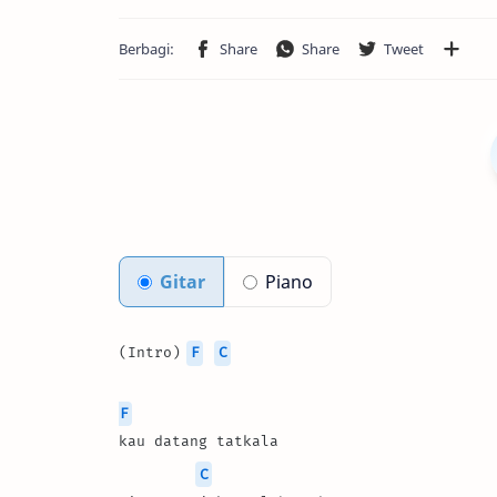
Gitar
Piano
(Intro) 
F
C
F
kau datang tatkala
C