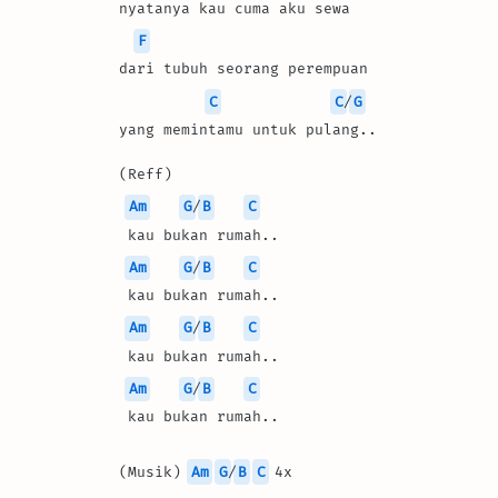
nyatanya kau cuma aku sewa
F
dari tubuh seorang perempuan
C
C
/
G
yang memintamu untuk pulang..
(Reff)
Am
G
/
B
C
 kau bukan rumah..
Am
G
/
B
C
 kau bukan rumah..
Am
G
/
B
C
 kau bukan rumah..
Am
G
/
B
C
 kau bukan rumah..
(Musik) 
Am
G
/
B
C
 4x