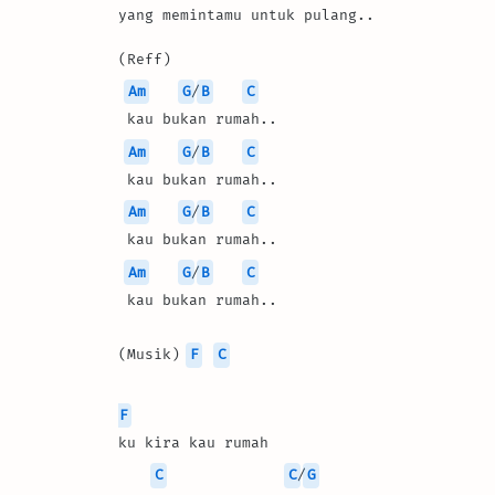
yang memintamu untuk pulang..
(Reff)
Am
G
/
B
C
 kau bukan rumah..
Am
G
/
B
C
 kau bukan rumah..
Am
G
/
B
C
 kau bukan rumah..
Am
G
/
B
C
 kau bukan rumah..
(Musik) 
F
C
F
ku kira kau rumah
C
C
/
G