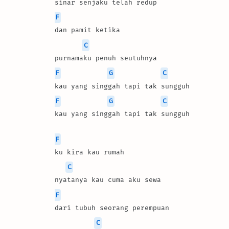
sinar senjaku telah redup
F
dan pamit ketika
C
purnamaku penuh seutuhnya
F
G
C
kau yang singgah tapi tak sungguh
F
G
C
kau yang singgah tapi tak sungguh
F
ku kira kau rumah
C
nyatanya kau cuma aku sewa
F
dari tubuh seorang perempuan
C