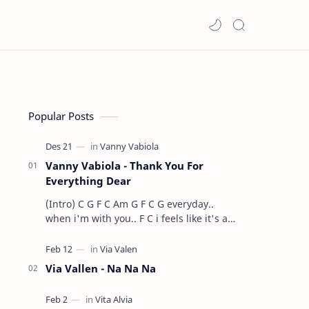
Popular Posts
Vanny Vabiola - Thank You For
Everything Dear
(Intro) C G F C Am G F C G everyday..
when i'm with you.. F C i feels like it's a
dre…
Via Vallen - Na Na Na