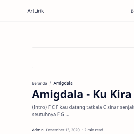
ArtLirik
B
Amigdala
Beranda
Amigdala - Ku Kir
(Intro) F C F kau datang tatkala C sinar sen
seutuhnya F G …
2 min read