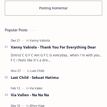
Posting Komentar
Popular Posts
Vanny Vabiola - Thank You For Everything Dear
(Intro) C G F C Am G F C G everyday.. when i'm with you..
F C i feels like it's a dre…
Last Child - Sekuat Hatimu
Via Vallen - Na Na Na