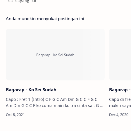
 sa sayang ko
Anda mungkin menyukai postingan ini
Bagarap - Ko Sei Sudah
Bagarap -
Capo : Fret 1 (Intro) C F G C Am Dm G C C F G C
Capo di fret 3 (Reff) G s
Am Dm G C C F ko cuma main ko tra cinta sa.. G C
makin sayang sama ko
padaha…