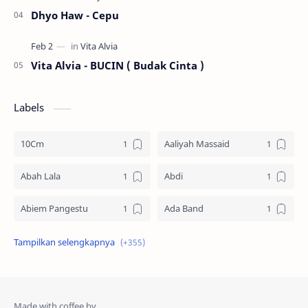
Dhyo Haw - Cepu
Vita Alvia - BUCIN ( Budak Cinta )
Labels
10Cm
Aaliyah Massaid
Abah Lala
Abdi
Abiem Pangestu
Ada Band
Ade La Muhu
Adira Suhaimi
Adista
Adit Toraja
Afgan
Aftershin