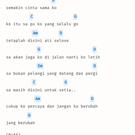
D
semakin cinta sama ko
C
G
ko itu sa pu ko yang selalu go
Am
D
tetaplah disini ati selove
G
D
sa akan jaga ko di jalan nanti ko letih
Em
D
sa bukan pelangi yang datang dan pergi
C
G
sa masih disini untuk setia..
Am
D
cukup ko percaya dan jangan ko berubah
G
jang berubah
(Reff)