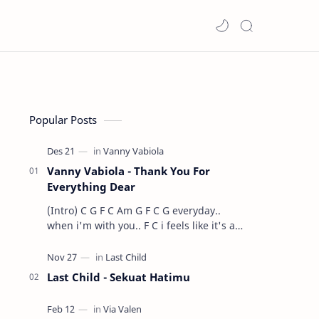
Popular Posts
Vanny Vabiola - Thank You For
Everything Dear
(Intro) C G F C Am G F C G everyday..
when i'm with you.. F C i feels like it's a
dre…
Last Child - Sekuat Hatimu