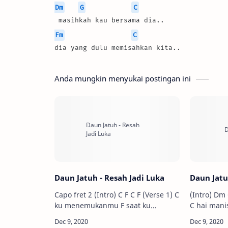
Dm
G
C
 masihkah kau bersama dia..
Fm
C
dia yang dulu memisahkan kita..
Anda mungkin menyukai postingan ini
Daun Jatuh - Resah Jadi Luka
Daun Jatu
Capo fret 2 (Intro) C F C F (Verse 1) C
(Intro) Dm G C Am D
ku menemukanmu F saat ku
C hai manis.. Dm G C apa kabarmu
terjebak.. C di situasi F yang
disana.. Dm G C lama tak ter
membuatku resah.. C kau