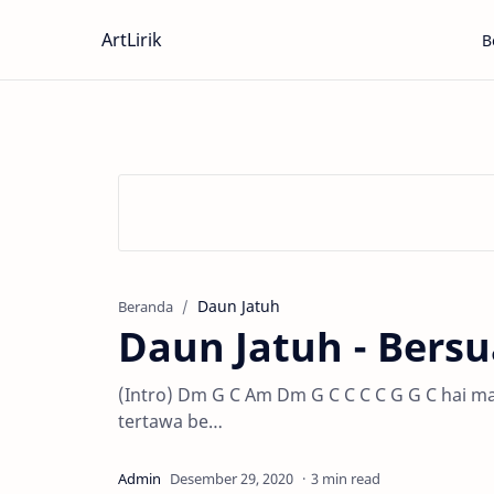
ArtLirik
B
Daun Jatuh
Beranda
Daun Jatuh - Bers
(Intro) Dm G C Am Dm G C C C C G G C hai m
tertawa be…
3 min read