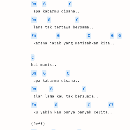
Dm
G
C
 apa kabarmu disana..
Dm
G
C
 lama tak tertawa bersama..
Fm
G
C
G
G
 karena jarak yang memisahkan kita..
C
hai manis..
Dm
G
C
 apa kabarmu disana..
Dm
G
C
 tlah lama kau tak bersuara..
Fm
G
C
C7
 ku yakin kau punya banyak cerita..
(Reff)