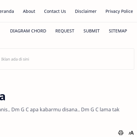
eranda
About
Contact Us
Disclaimer
Privacy Police
ua
anis.. Dm G C apa kabarmu disana.. Dm G C lama tak