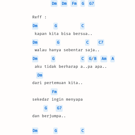
Dm
Dm
Fm
G
G7
Reff :
Dm
G
C
 kapan kita bisa bersua..
Dm
G
C
C7
 walau hanya sebentar saja..
Dm
G
C
G
/
B
Am
A
 aku tidak berharap a..pa apa..
Dm
dari pertemuan kita..
Fm
sekedar ingin menyapa
G
G7
dan berjumpa..
Dm
G
C