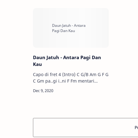
merangkulku.. F disaat yan…
Daun Jatuh - Antara Pagi Dan
Kau
Capo di fret 4 (Intro) C G/B Am G F G
C Gm pa..gi i..ni F Fm mentari
bersinar cerah C Gm F namun
cerahnya tak secerah Fm parasmu..
C …
P