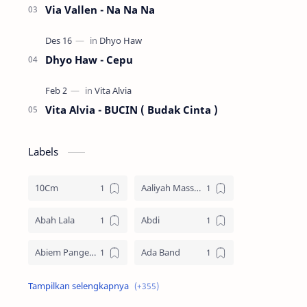
Via Vallen - Na Na Na
Dhyo Haw - Cepu
Vita Alvia - BUCIN ( Budak Cinta )
Labels
10Cm
Aaliyah Massaid
Abah Lala
Abdi
Abiem Pangestu
Ada Band
Ade La Muhu
Adira Suhaimi