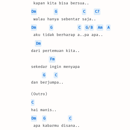
 kapan kita bisa bersua..
Dm
G
C
C7
 walau hanya sebentar saja..
Dm
G
C
G
/
B
Am
A
 aku tidak berharap a..pa apa..
Dm
dari pertemuan kita..
Fm
sekedar ingin menyapa
G
C
dan berjumpa..
(Outro)
C
hai manis..
Dm
G
C
 apa kabarmu disana..