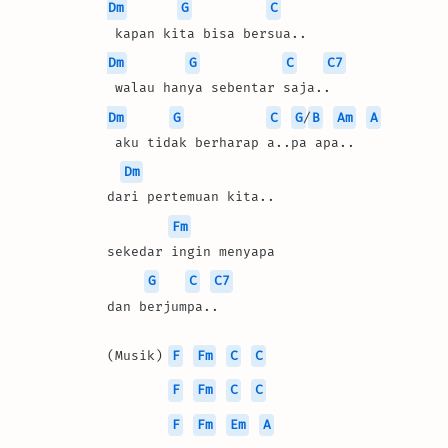
Dm
G
C
 kapan kita bisa bersua..
Dm
G
C
C7
 walau hanya sebentar saja..
Dm
G
C
G
/
B
Am
A
 aku tidak berharap a..pa apa..
Dm
dari pertemuan kita..
Fm
sekedar ingin menyapa
G
C
C7
dan berjumpa..
(Musik) 
F
Fm
C
C
F
Fm
C
C
F
Fm
Em
A