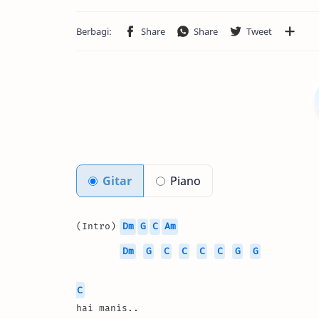
Gitar
Piano
(Intro) 
Dm
G
C
Am
Dm
G
C
C
C
C
G
G
C
hai manis..