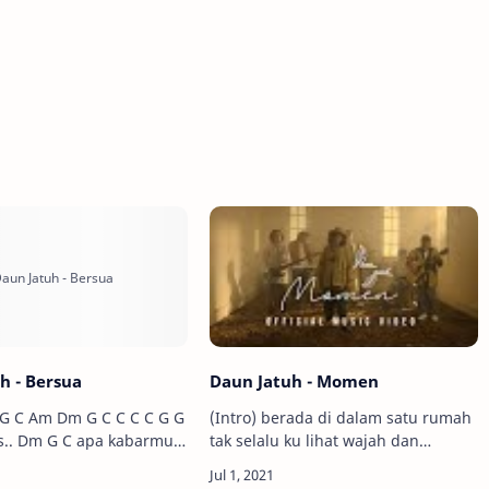
h - Bersua
Daun Jatuh - Momen
m G C C C C G G
(Intro) berada di dalam satu rumah
tak selalu ku lihat wajah dan
tawa
senyummu masalah yang melanda
bersama.. Fm G …
kita jadi pembatas untuk kita saling