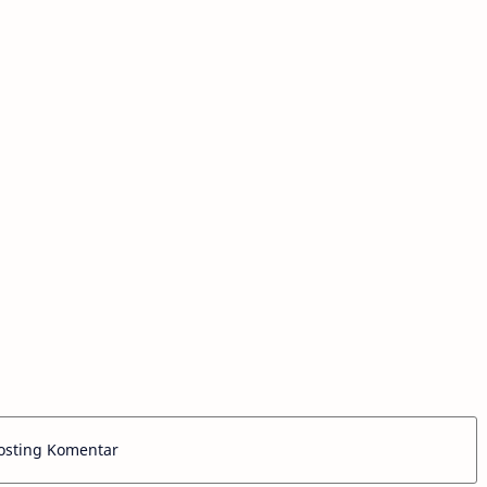
menyapa sedikit makna yang kau
ucapkan (Reff…
osting Komentar