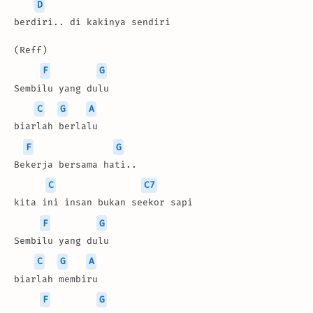
D
berdiri.. di kakinya sendiri
(Reff)
F
G
Sembilu yang dulu 
C
G
A
biarlah berlalu
F
G
Bekerja bersama hati..
C
C7
kita ini insan bukan seekor sapi
F
G
Sembilu yang dulu 
C
G
A
biarlah membiru
F
G