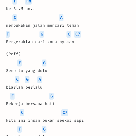
F
Fm
Ke B..M an.. 
C
A
membukakan jalan mencari teman
F
G
C
C7
Bergeraklah dari zona nyaman
(Reff)
F
G
Sembilu yang dulu
C
G
A
biarlah berlalu
F
G
Bekerja bersama hati
C
C7
kita ini insan bukan seekor sapi
F
G