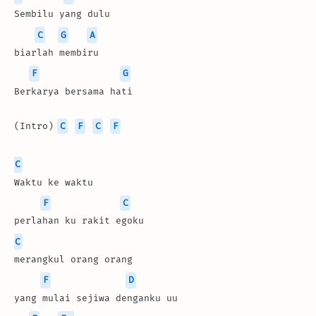
Sembilu yang dulu
C
G
A
biarlah membiru
F
G
Berkarya bersama hati
(Intro) 
C
F
C
F
C
Waktu ke waktu
F
C
perlahan ku rakit egoku
C
merangkul orang orang 
F
D
yang mulai sejiwa denganku uu