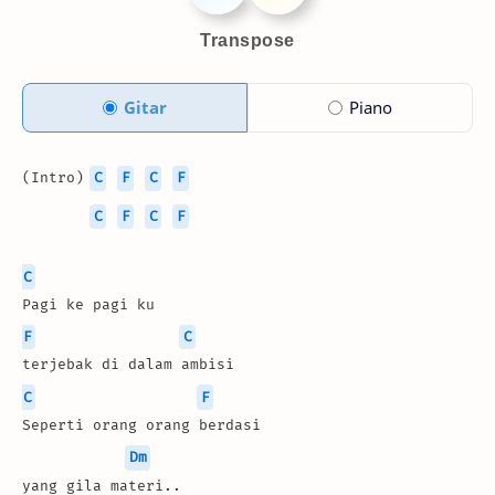
Transpose
Gitar
Piano
(Intro) 
C
F
C
F
C
F
C
F
C
Pagi ke pagi ku 
F
C
terjebak di dalam ambisi
C
F
Seperti orang orang berdasi 
Dm
yang gila materi..