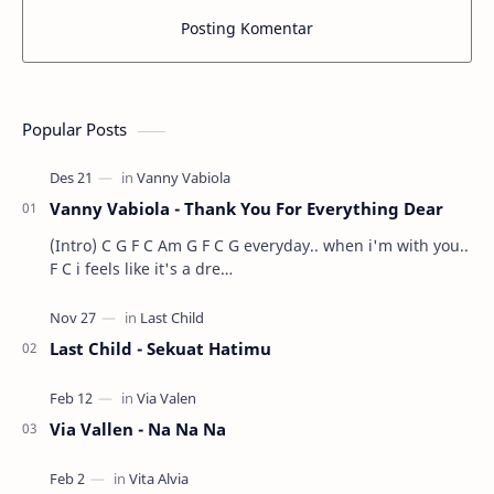
Posting Komentar
Popular Posts
Vanny Vabiola - Thank You For Everything Dear
(Intro) C G F C Am G F C G everyday.. when i'm with you..
F C i feels like it's a dre…
Last Child - Sekuat Hatimu
Via Vallen - Na Na Na