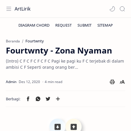
ArtLirik
Fourtwnty
Beranda
Fourtwnty - Zona Nyaman
(Intro) C F C F C F C F C Pagi ke pagi ku F C terjebak di dalam
ambisi C F Seperti orang orang ber…
4 min read