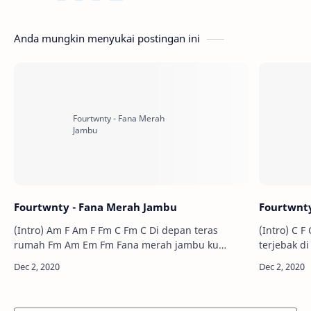
Anda mungkin menyukai postingan ini
Fourtwnty - Fana Merah Jambu
Fourtwnt
(Intro) Am F Am F Fm C Fm C Di depan teras
(Intro) C F C F C F C F C Pagi ke pagi ku F C
rumah Fm Am Em Fm Fana merah jambu ku
terjebak di dalam a
berdua C Fm C Moment moment tak palsu F …
berd