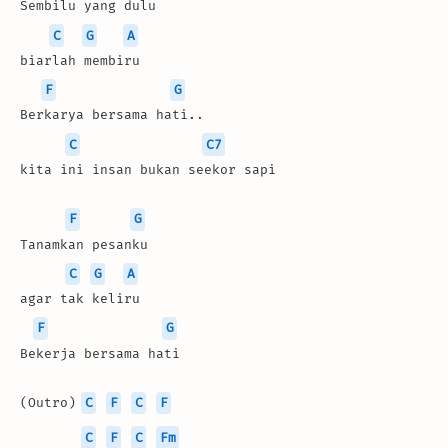
Sembilu yang dulu 
C
G
A
biarlah membiru
F
G
Berkarya bersama hati..
C
C7
kita ini insan bukan seekor sapi
F
G
Tanamkan pesanku
C
G
A
agar tak keliru
F
G
Bekerja bersama hati
(Outro) 
C
F
C
F
C
F
C
Fm