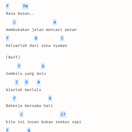
F
Fm
Rasa bosan..
C
A
membukakan jalan mencari peran
F
G
C
Keluarlah dari zona nyaman
(Reff)
F
G
Sembilu yang dulu
C
G
A
biarlah berlalu
F
G
Bekerja bersama hati 
C
C7
kita ini insan bukan seekor sapi
F
G