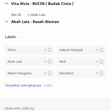
Vita Alvia - BUCIN ( Budak Cinta )
Abah Lala - Rasah Aleman
Labels
10Cm
Aaliyah Massaid
Abah Lala
Abdi
Abiem Pangestu
Ada Band
Ade La Muhu
Adira Suhaimi
Adista
Adit Toraja
Afgan
Aftershin