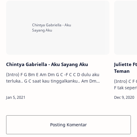
Chintya Gabriella - Aku Sayang Aku
Juliette 
Teman
(Intro) F G Bm E Am Dm G C -F C C D dulu aku
terluka.. G C saat kau tinggalkanku.. Am Dm
(Intro) C F C F C F C F C F ada yang tlah berbeda C
masih segar ingatku D G air mata…
F tak seperti 
h…
Posting Komentar