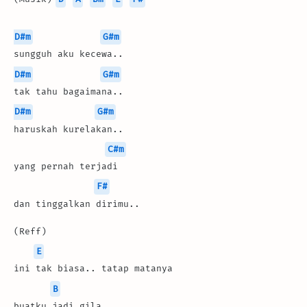
D#m
G#m
sungguh aku kecewa..
D#m
G#m
tak tahu bagaimana..
D#m
G#m
haruskah kurelakan..
C#m
yang pernah terjadi
F#
dan tinggalkan dirimu..
(Reff)
E
ini tak biasa.. tatap matanya
B
buatku jadi gila..