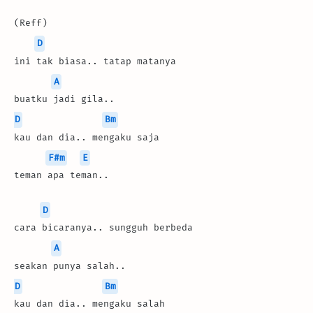
(Reff)
D
ini tak biasa.. tatap matanya
A
buatku jadi gila..
D
Bm
kau dan dia.. mengaku saja
F#m
E
teman apa teman..
D
cara bicaranya.. sungguh berbeda
A
seakan punya salah..
D
Bm
kau dan dia.. mengaku salah