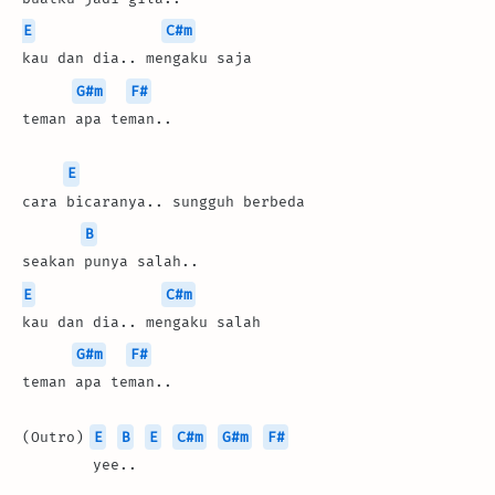
E
C#m
kau dan dia.. mengaku saja
G#m
F#
teman apa teman..
E
cara bicaranya.. sungguh berbeda
B
seakan punya salah..
E
C#m
kau dan dia.. mengaku salah
G#m
F#
teman apa teman..
(Outro) 
E
B
E
C#m
G#m
F#
        yee..