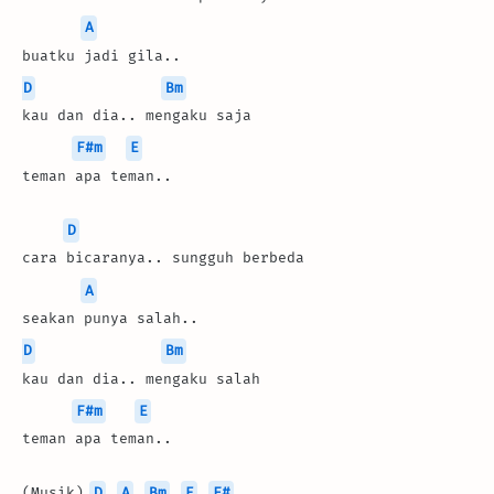
A
buatku jadi gila..
D
Bm
kau dan dia.. mengaku saja
F#m
E
teman apa teman..
D
cara bicaranya.. sungguh berbeda
A
seakan punya salah..
D
Bm
kau dan dia.. mengaku salah
F#m
E
teman apa teman..
(Musik) 
D
A
Bm
E
F#