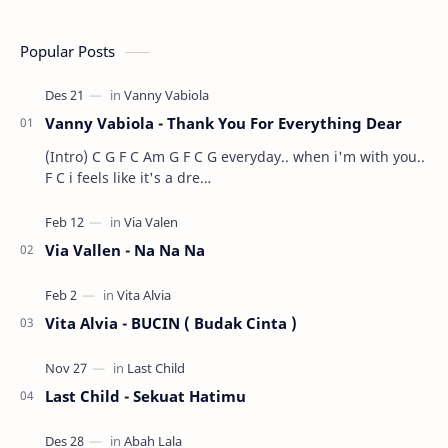
Popular Posts
Vanny Vabiola - Thank You For Everything Dear
(Intro) C G F C Am G F C G everyday.. when i'm with you..
F C i feels like it's a dre…
Via Vallen - Na Na Na
Vita Alvia - BUCIN ( Budak Cinta )
Last Child - Sekuat Hatimu