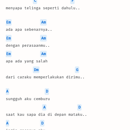
C
F
menyapa telinga seperti dahulu..
Em
Am
ada apa sebenarnya..
Em
Am
dengan perasaanmu..
Em
Am
apa ada yang salah
Dm
G
dari caraku memperlakukan dirimu..
A
D
sungguh aku cemburu
A
D
saat kau sapa dia di depan mataku..
A
D