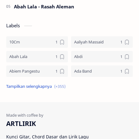
Abah Lala - Rasah Aleman
Labels
10Cm
Aaliyah Massaid
Abah Lala
Abdi
Abiem Pangestu
Ada Band
Ade La Muhu
Adira Suhaimi
Adista
Adit Toraja
Afgan
Aftershin
ARTLIRIK
Agus Priyanto
Aisha Retno
Kunci Gitar, Chord Dasar dan Lirik Lagu