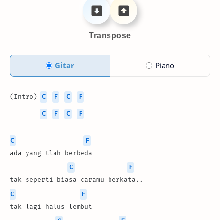
Transpose
Gitar
Piano
(Intro) 
C
F
C
F
C
F
C
F
C
F
ada yang tlah berbeda
C
F
tak seperti biasa caramu berkata..
C
F
tak lagi halus lembut