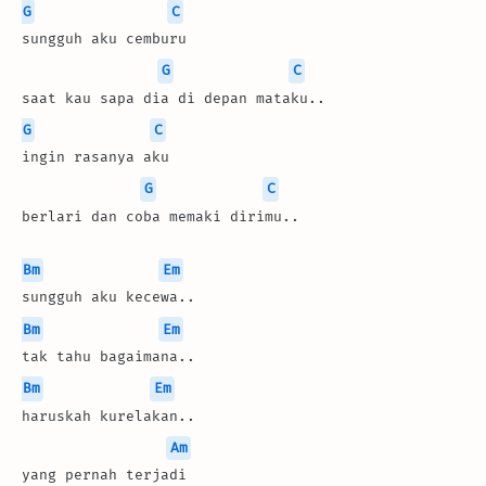
G
C
sungguh aku cemburu
G
C
saat kau sapa dia di depan mataku..
G
C
ingin rasanya aku
G
C
berlari dan coba memaki dirimu..
Bm
Em
sungguh aku kecewa..
Bm
Em
tak tahu bagaimana..
Bm
Em
haruskah kurelakan..
Am
yang pernah terjadi