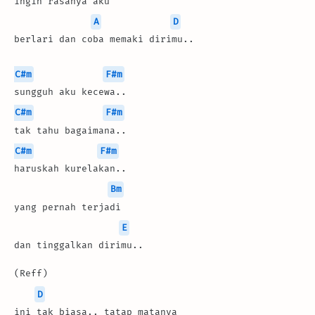
ingin rasanya aku
A
D
berlari dan coba memaki dirimu..
C#m
F#m
sungguh aku kecewa..
C#m
F#m
tak tahu bagaimana..
C#m
F#m
haruskah kurelakan..
Bm
yang pernah terjadi
E
dan tinggalkan dirimu..
(Reff)
D
ini tak biasa.. tatap matanya