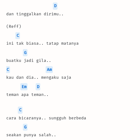
D
dan tinggalkan dirimu..
(Reff)
C
ini tak biasa.. tatap matanya
G
buatku jadi gila..
C
Am
kau dan dia.. mengaku saja
Em
D
teman apa teman..
C
cara bicaranya.. sungguh berbeda
G
seakan punya salah..