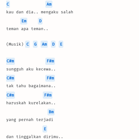
C
Am
kau dan dia.. mengaku salah
Em
D
teman apa teman..
(Musik) 
C
G
Am
D
E
C#m
F#m
sungguh aku kecewa..
C#m
F#m
tak tahu bagaimana..
C#m
F#m
haruskah kurelakan..
Bm
yang pernah terjadi
E
dan tinggalkan dirimu..