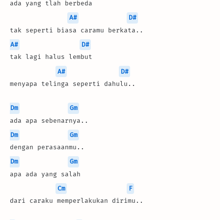
ada yang tlah berbeda
A#
D#
tak seperti biasa caramu berkata..
A#
D#
tak lagi halus lembut
A#
D#
menyapa telinga seperti dahulu..
Dm
Gm
ada apa sebenarnya..
Dm
Gm
dengan perasaanmu..
Dm
Gm
apa ada yang salah
Cm
F
dari caraku memperlakukan dirimu..