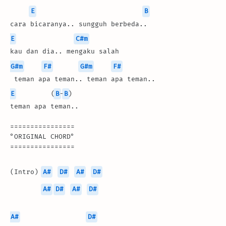
E
B
cara bicaranya.. sungguh berbeda..
E
C#m
kau dan dia.. mengaku salah
G#m
F#
G#m
F#
 teman apa teman.. teman apa teman..
E
         (
B
-
B
)
teman apa teman..
================
°ORIGINAL CHORD°
================
(Intro) 
A#
D#
A#
D#
A#
D#
A#
D#
A#
D#