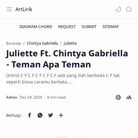
ArtLirik
Chintya Gabriella
Juliette
Beranda
Juliette Ft. Chintya Gabriella
- Teman Apa Teman
(Intro) C F C F C F C F C F ada yang tlah berbeda C F tak
seperti biasa caramu berkata..…
8 min read