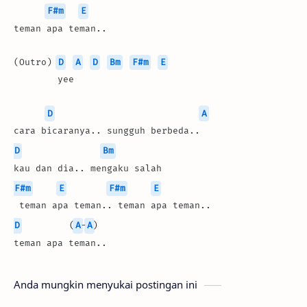
F#m
E
teman apa teman..
(Outro) 
D
A
D
Bm
F#m
E
        yee
D
A
cara bicaranya.. sungguh berbeda..
D
Bm
kau dan dia.. mengaku salah
F#m
E
F#m
E
 teman apa teman.. teman apa teman..
D
         (
A
-
A
)
teman apa teman..
Anda mungkin menyukai postingan ini