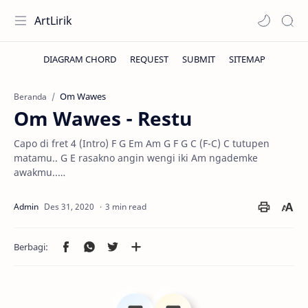
ArtLirik
Om Wawes
Beranda
Om Wawes - Restu
Capo di fret 4 (Intro) F G Em Am G F G C (F-C) C tutupen
matamu.. G E rasakno angin wengi iki Am ngademke
awakmu..…
3 min read