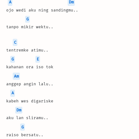
A
Dm
ojo wedi aku ning sandingmu..
G
tanpo mikir wektu..
C
tentremke atimu..
G
E
kahanan ora iso tok 
Am
anggep angin lalu..
A
kabeh wes digariske 
Dm
aku lan sliramu..
G
raiso bersatu..