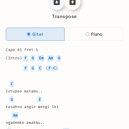
Transpose
Gitar
Piano
Capo di fret 4
(Intro) 
F
G
Em
Am
G
F
G
C
  (
F
-
C
)
C
tutupen matamu..
G
E
rasakno angin wengi iki 
Am
ngademke awakmu..