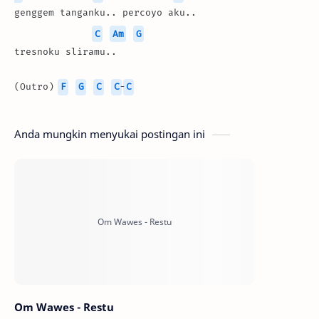
genggem tanganku.. percoyo aku..
C
Am
G
tresnoku sliramu..
(Outro) 
F
G
C
C
-
C
Anda mungkin menyukai postingan ini
Om Wawes - Restu