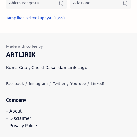
Abiem Pangestu
Ada Band
Ade La Muhu
Adira Suhaimi
Adista
Adit Toraja
Afgan
Aftershin
ARTLIRIK
Agus Priyanto
Aisha Retno
Kunci Gitar, Chord Dasar dan Lirik Lagu
Aisya
Akustik Westprog
Amalia Syifa
Amanda Manopo
Company
Ami Rahmi
Amigdala
About
Anak Kompleks
Andi Matris
Disclaimer
Privacy Police
Andmesh
Andra Respati