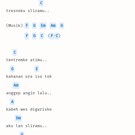
C
tresnoku sliramu..
(Musik) 
F
G
Em
Am
G
F
G
C
  (
F
-
C
)
C
tentremke atimu..
G
E
kahanan ora iso tok 
Am
anggep angin lalu..
A
kabeh wes digariske 
Dm
aku lan sliramu..
G