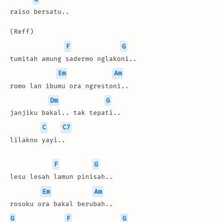
raiso bersatu..
(Reff)
F
G
tumitah amung sadermo nglakoni..
Em
Am
romo lan ibumu ora ngrestoni..
Dm
G
janjiku bakal.. tak tepati..
C
C7
lilakno yayi..
F
G
lesu lesah lamun pinisah..
Em
Am
rosoku ora bakal berubah..
G
F
G