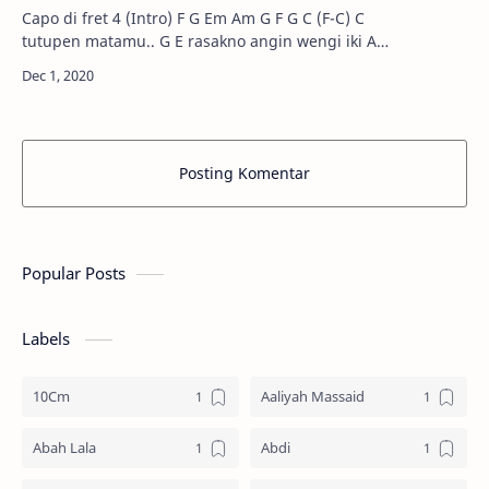
Capo di fret 4 (Intro) F G Em Am G F G C (F-C) C
tutupen matamu.. G E rasakno angin wengi iki Am
ngademke awakmu.. A Dm oj…
Posting Komentar
Popular Posts
Labels
10Cm
Aaliyah Massaid
Abah Lala
Abdi