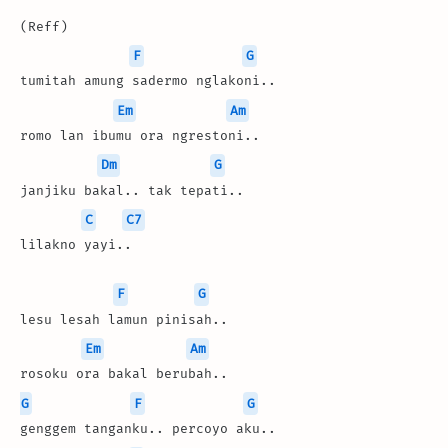
(Reff)
F
G
tumitah amung sadermo nglakoni..
Em
Am
romo lan ibumu ora ngrestoni..
Dm
G
janjiku bakal.. tak tepati..
C
C7
lilakno yayi..
F
G
lesu lesah lamun pinisah..
Em
Am
rosoku ora bakal berubah..
G
F
G
genggem tanganku.. percoyo aku..