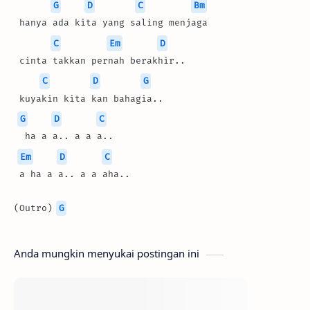
G
D
C
Bm
 hanya ada kita yang saling menjaga
C
Em
D
 cinta takkan pernah berakhir..
C
D
G
 kuyakin kita kan bahagia..
G
D
C
  ha a a.. a a a..
Em
D
C
 a ha a a.. a a aha..
(Outro) 
G
Anda mungkin menyukai postingan ini