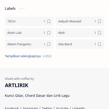
Labels
10Cm
Aaliyah Massaid
Abah Lala
Abdi
Abiem Pangestu
Ada Band
Ade La Muhu
Adira Suhaimi
Adista
Adit Toraja
Afgan
Aftershin
ARTLIRIK
Agus Priyanto
Aisha Retno
Kunci Gitar, Chord Dasar dan Lirik Lagu
Aisya
Akustik Westprog