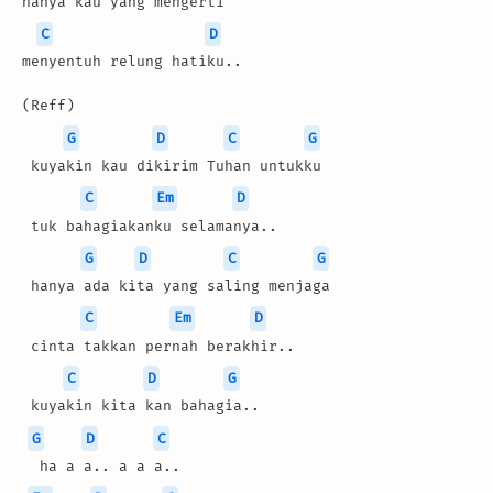
hanya kau yang mengerti
C
D
menyentuh relung hatiku..
(Reff)
G
D
C
G
 kuyakin kau dikirim Tuhan untukku
C
Em
D
 tuk bahagiakanku selamanya..
G
D
C
G
 hanya ada kita yang saling menjaga
C
Em
D
 cinta takkan pernah berakhir..
C
D
G
 kuyakin kita kan bahagia..
G
D
C
  ha a a.. a a a..