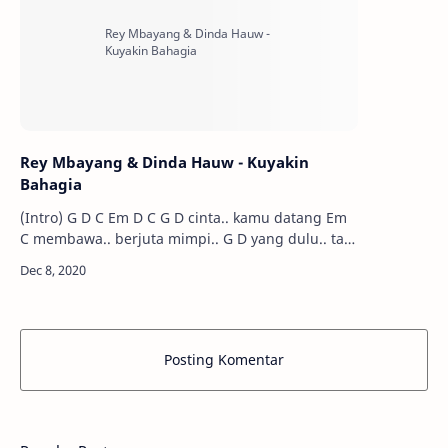
Rey Mbayang & Dinda Hauw - Kuyakin
Bahagia
(Intro) G D C Em D C G D cinta.. kamu datang Em
C membawa.. berjuta mimpi.. G D yang dulu.. tak
pernah kurasa Em C ini.. seperti ny…
Posting Komentar