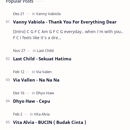
Popular Posts
Vanny Vabiola - Thank You For Everything Dear
(Intro) C G F C Am G F C G everyday.. when i'm with you..
F C i feels like it's a dre…
Last Child - Sekuat Hatimu
Via Vallen - Na Na Na
Dhyo Haw - Cepu
Vita Alvia - BUCIN ( Budak Cinta )