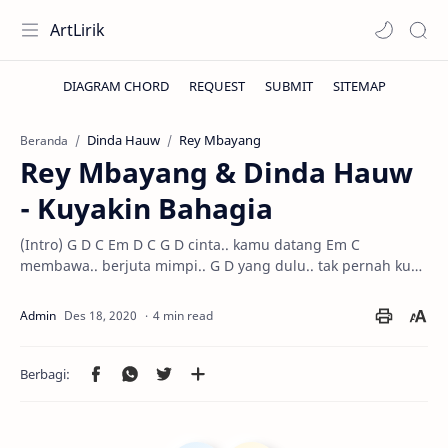
ArtLirik
Dinda Hauw
Rey Mbayang
Beranda
Rey Mbayang & Dinda Hauw
- Kuyakin Bahagia
(Intro) G D C Em D C G D cinta.. kamu datang Em C
membawa.. berjuta mimpi.. G D yang dulu.. tak pernah ku…
4 min read