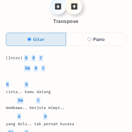
Transpose
Gitar
Piano
(Intro) 
G
D
C
Em
D
C
G
D
cinta.. kamu datang
Em
C
membawa.. berjuta mimpi..
G
D
yang dulu.. tak pernah kurasa