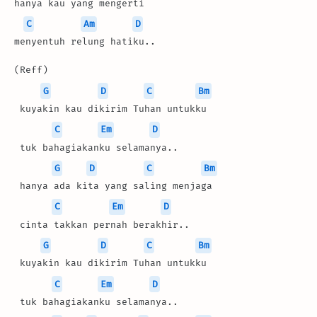
hanya kau yang mengerti
C
Am
D
menyentuh relung hatiku..
(Reff)
G
D
C
Bm
 kuyakin kau dikirim Tuhan untukku
C
Em
D
 tuk bahagiakanku selamanya..
G
D
C
Bm
 hanya ada kita yang saling menjaga
C
Em
D
 cinta takkan pernah berakhir..
G
D
C
Bm
 kuyakin kau dikirim Tuhan untukku
C
Em
D
 tuk bahagiakanku selamanya..