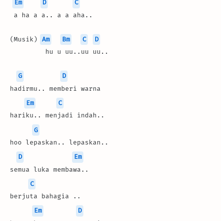
Em
D
C
 a ha a a.. a a aha..
(Musik) 
Am
Bm
C
D
         hu u uu..uu uu..
G
D
hadirmu.. memberi warna
Em
C
hariku.. menjadi indah..
G
hoo lepaskan.. lepaskan..
D
Em
semua luka membawa..
C
berjuta bahagia ..
Em
D