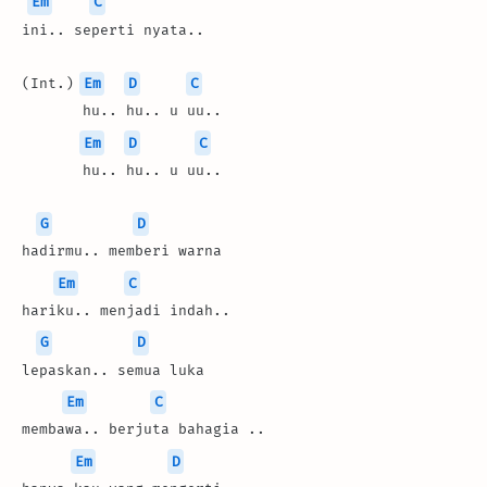
Em
C
ini.. seperti nyata..
(Int.) 
Em
D
C
       hu.. hu.. u uu..
Em
D
C
       hu.. hu.. u uu..
G
D
hadirmu.. memberi warna
Em
C
hariku.. menjadi indah..
G
D
lepaskan.. semua luka
Em
C
membawa.. berjuta bahagia ..
Em
D