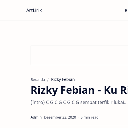
ArtLirik
B
Rizky Febian
Beranda
Rizky Febian - Ku 
(Intro) C G C G C G C G sempat terfikir lukai..
5 min read