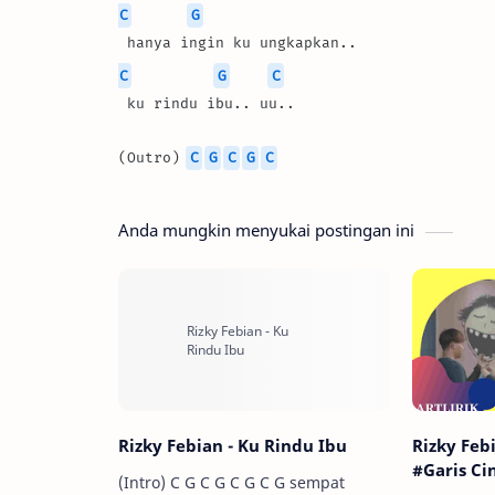
C
G
 hanya ingin ku ungkapkan..
C
G
C
 ku rindu ibu.. uu..
(Outro) 
C
G
C
G
C
Anda mungkin menyukai postingan ini
Rizky Febian - Ku Rindu Ibu
Rizky Feb
#Garis Ci
(Intro) C G C G C G C G sempat