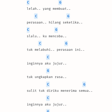
C
G
lelah.. yang membuat..
C
G
perasaan.. hilang seketika..
C
G
slalu.. ku mencoba..
C
G
tuk melabuhi.. perasaan ini..
C
inginnya aku jujur..
G
tuk ungkapkan rasa..
C
G
sulit tuk diriku menerima semua..
C
inginnya aku jujur..
G