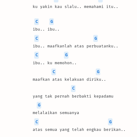
ku yakin kau slalu.. memahami itu..
C
G
ibu.. ibu..
C
G
ibu.. maafkanlah atas perbuatanku..
C
G
ibu.. ku memohon..
C
G
maafkan atas kelakuan diriku..
C
yang tak pernah berbakti kepadamu
G
melalaikan semuanya
C
G
atas semua yang telah engkau berikan..