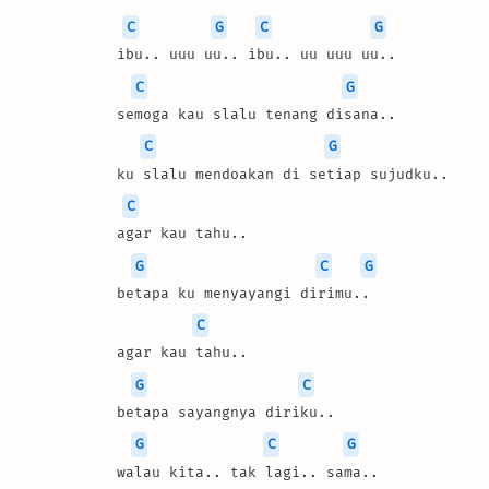
C
G
C
G
ibu.. uuu uu.. ibu.. uu uuu uu..
C
G
semoga kau slalu tenang disana..
C
G
ku slalu mendoakan di setiap sujudku..
C
agar kau tahu..
G
C
G
betapa ku menyayangi dirimu..
C
agar kau tahu..
G
C
betapa sayangnya diriku..
G
C
G
walau kita.. tak lagi.. sama..