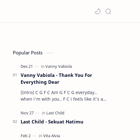
Popular Posts
Vanny Vabiola - Thank You For
Everything Dear
(Intro) C G F C Am G F C G everyday..
when i'm with you.. F C i feels like it's a
dre…
Last Child - Sekuat Hatimu