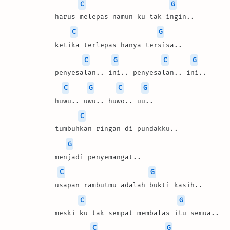
C
G
harus melepas namun ku tak ingin..
C
G
ketika terlepas hanya tersisa..
C
G
C
G
penyesalan.. ini.. penyesalan.. ini..
C
G
C
G
huwu.. uwu.. huwo.. uu..
C
tumbuhkan ringan di pundakku..
G
menjadi penyemangat..
C
G
usapan rambutmu adalah bukti kasih..
C
G
meski ku tak sempat membalas itu semua..
C
G