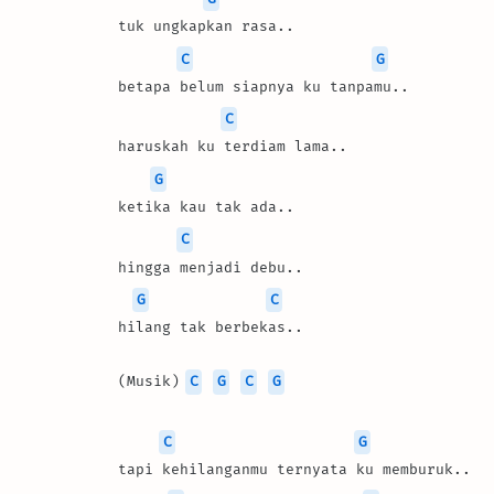
tuk ungkapkan rasa..
C
G
betapa belum siapnya ku tanpamu..
C
haruskah ku terdiam lama..
G
ketika kau tak ada..
C
hingga menjadi debu..
G
C
hilang tak berbekas..
(Musik) 
C
G
C
G
C
G
tapi kehilanganmu ternyata ku memburuk..