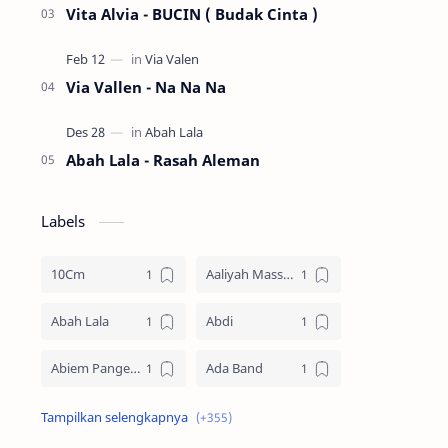
Vita Alvia - BUCIN ( Budak Cinta )
Via Vallen - Na Na Na
Abah Lala - Rasah Aleman
Labels
10Cm
Aaliyah Massaid
Abah Lala
Abdi
Abiem Pangestu
Ada Band
Ade La Muhu
Adira Suhaimi