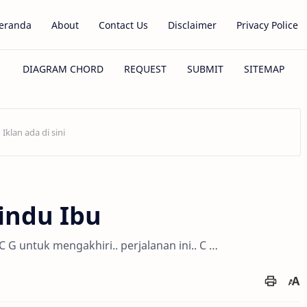
eranda
About
Contact Us
Disclaimer
Privacy Police
Rindu Ibu
 C G untuk mengakhiri.. perjalanan ini.. C …