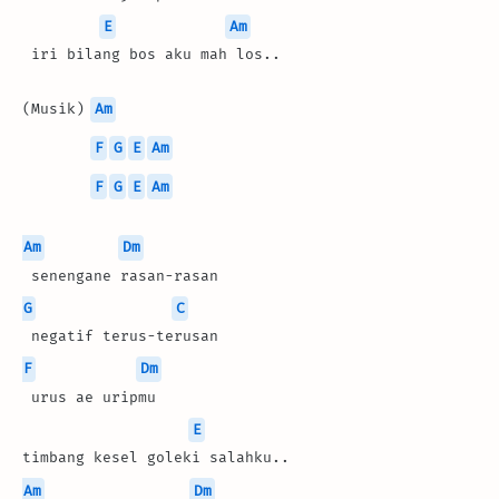
E
Am
 iri bilang bos aku mah los..
(Musik) 
Am
F
G
E
Am
F
G
E
Am
Am
Dm
 senengane rasan-rasan
G
C
 negatif terus-terusan
F
Dm
 urus ae uripmu
E
timbang kesel goleki salahku..
Am
Dm