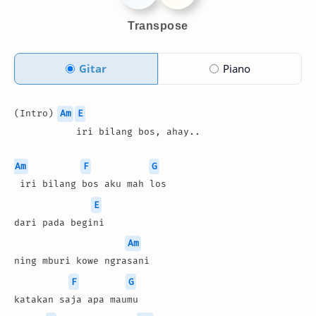
Transpose
Gitar
Piano
(Intro) 
Am
E
           iri bilang bos, ahay..
Am
F
G
 iri bilang bos aku mah los
E
dari pada begini
Am
ning mburi kowe ngrasani
F
G
katakan saja apa maumu