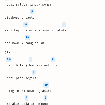
 tapi selalu tampak semut
F
diseberang lautan
Dm
E
kepo-kepo terus apa yang kulakukan
Am
opo kowe kurang dolan..
(Reff)
Am
F
G
  iri bilang bos aku mah los
E
 dari pada begini
Am
 ning mburi kowe ngrasani
F
G
 katakan saja apa maumu