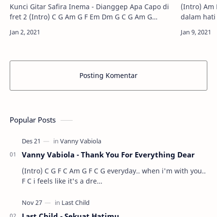
Kunci Gitar Safira Inema - Dianggep Apa Capo di
(Intro) Am F G C F Dm E Am F G
fret 2 (Intro) C G Am G F Em Dm G C G Am G
dalam hati ini F hanya terukir na
nggresete ati ora kejagan.. F Em ndeleng …
Posting Komentar
Popular Posts
Vanny Vabiola - Thank You For Everything Dear
(Intro) C G F C Am G F C G everyday.. when i'm with you..
F C i feels like it's a dre…
Last Child - Sekuat Hatimu