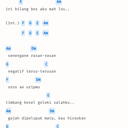
E
Am
iri bilang bos aku mah los..
(Int.) 
F
G
E
Am
F
G
E
Am
Am
Dm
 senengane rasan-rasan
G
C
 negatif terus-terusan
F
Dm
 urus ae uripmu
E
timbang kesel goleki salahku..
Am
Dm
 gajah dipelupuk mata, kau hiraukan
G
C