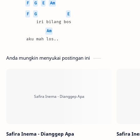
F
G
E
Am
F
G
E
            iri bilang bos
Am
        aku mah los..
Anda mungkin menyukai postingan ini
Safira Inema - Dianggep Apa
Safira In