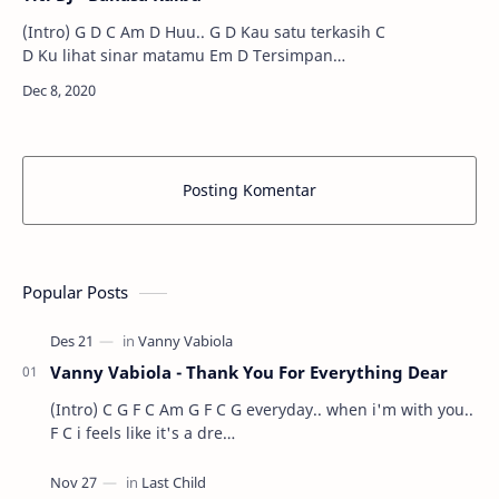
(Intro) G D C Am D Huu.. G D Kau satu terkasih C
D Ku lihat sinar matamu Em D Tersimpan
kekayaan batin…
Posting Komentar
Popular Posts
Vanny Vabiola - Thank You For Everything Dear
(Intro) C G F C Am G F C G everyday.. when i'm with you..
F C i feels like it's a dre…