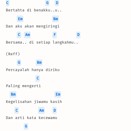
C
G
D
Bertahta di benakku..u..
Em
Bm
Dan aku akan mengiringi
C
Am
F
D
Bersama.. di setiap langkahmu..
(Reff)
G
Bm
Percayalah hanya diriku
C
Paling mengerti
Bm
Em
Kegelisahan jiwamu kasih
C
Am
D
Dan arti kata kecewamu
G