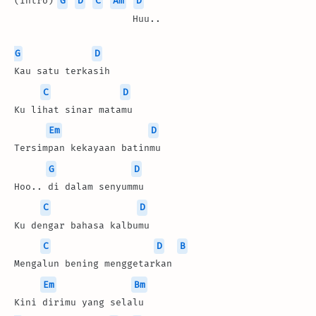
(Intro) 
G
D
C
Am
D
                     Huu..
G
D
Kau satu terkasih
C
D
Ku lihat sinar matamu
Em
D
Tersimpan kekayaan batinmu
G
D
Hoo.. di dalam senyummu
C
D
Ku dengar bahasa kalbumu
C
D
B
Mengalun bening menggetarkan
Em
Bm
Kini dirimu yang selalu