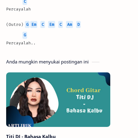
C
Percayalah
(Outro) 
G
Em
C
Em
C
Am
D
G
Percayalah..
Anda mungkin menyukai postingan ini
Titi DJ - Bahasa Kalbu