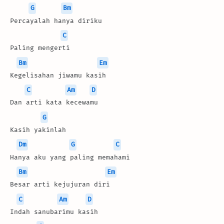
G
Bm
Percayalah hanya diriku
C
Paling mengerti
Bm
Em
Kegelisahan jiwamu kasih
C
Am
D
Dan arti kata kecewamu
G
Kasih yakinlah
Dm
G
C
Hanya aku yang paling memahami
Bm
Em
Besar arti kejujuran diri
C
Am
D
Indah sanubarimu kasih