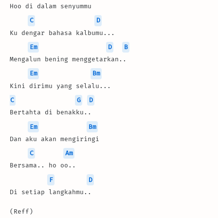
Hoo di dalam senyummu
C
D
Ku dengar bahasa kalbumu...
Em
D
B
Mengalun bening menggetarkan..
Em
Bm
Kini dirimu yang selalu...
C
G
D
Bertahta di benakku..
Em
Bm
Dan aku akan mengiringi
C
Am
Bersama.. ho oo..
F
D
Di setiap langkahmu..
(Reff)