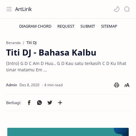
ArtLirik
Titi DJ
Beranda
Titi DJ - Bahasa Kalbu
(Intro) G D C Am D Huu.. G D Kau satu terkasih C D Ku lihat
sinar matamu Em …
4 min read