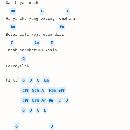
Kasih yakinlah
Dm
G
C
Hanya aku yang paling memahami
Bm
Em
Besar arti kejujuran diri
C
Am
D
Indah sanubarimu kasih
G
Percayalah
(Int.) 
G
D
C
Bm
C#m
G#m
A
F#m
G#m
C#m
G#m
Am
Bm
C
D
G
D
C
D
G
D