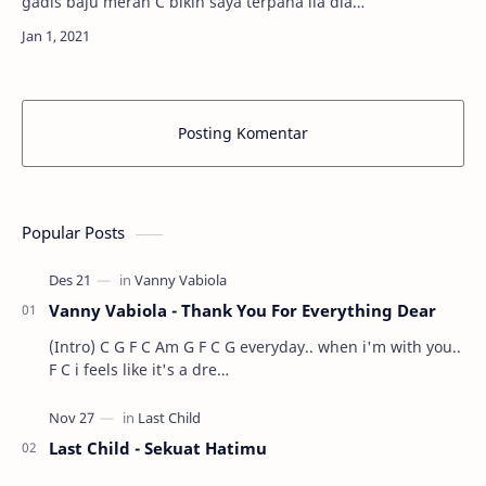
gadis baju merah C bikin saya terpana lia dia
pung senyuman G bikin hati te…
Posting Komentar
Popular Posts
Vanny Vabiola - Thank You For Everything Dear
(Intro) C G F C Am G F C G everyday.. when i'm with you..
F C i feels like it's a dre…
Last Child - Sekuat Hatimu