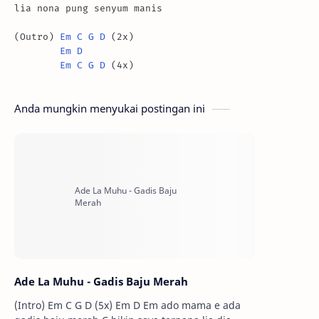
lia nona pung senyum manis

(Outro) 
Em
C
G
D
 (2x) 

Em
D
Em
C
G
D
 (4x)
Anda mungkin menyukai postingan ini
Ade La Muhu - Gadis Baju Merah
(Intro) Em C G D (5x) Em D Em ado mama e ada