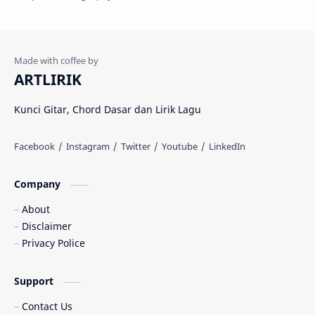
Adista
Adit Toraja
Afgan
Aftershin
ARTLIRIK
Agus Priyanto
Aisha Retno
Kunci Gitar, Chord Dasar dan Lirik Lagu
Aisya
Akustik Westprog
Amalia Syifa
Amanda Manopo
Company
Ami Rahmi
Amigdala
About
Anak Kompleks
Andi Matris
Disclaimer
Privacy Police
Andmesh
Andra Respati
Support
Andy Lo Wi
Angga Candra
Contact Us