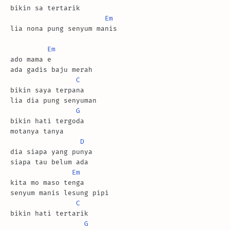
bikin sa tertarik

Em
lia nona pung senyum manis

Em
ado mama e

ada gadis baju merah

C
bikin saya terpana

lia dia pung senyuman

G
bikin hati tergoda

motanya tanya

D
dia siapa yang punya

siapa tau belum ada

Em
kita mo maso tenga

senyum manis lesung pipi

C
bikin hati tertarik

G