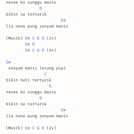
nonae ko sunggu manis

D
bikin sa tertarik

Em
lia nona pung senyum manis

(Musik) 
Em
C
G
D
 (2x) 

Em
D
Em
C
G
D
 (4x)

Em
 senyum manis lesung pipi

C
bikin hati tertarik

G
nonae ko sunggu manis

D
bikin sa tertarik

Em
lia nona pung senyum manis

(Musik) 
Em
C
G
D
 (2x)
