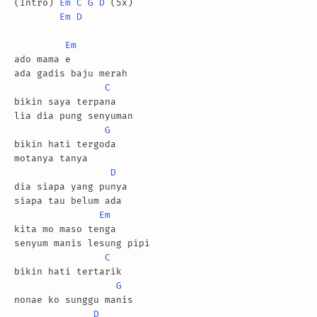
(Intro) 
Em
C
G
D
 (5x) 

Em
D
Em
ado mama e

ada gadis baju merah

C
bikin saya terpana

lia dia pung senyuman

G
bikin hati tergoda

motanya tanya

D
dia siapa yang punya

siapa tau belum ada

Em
kita mo maso tenga

senyum manis lesung pipi

C
bikin hati tertarik

G
nonae ko sunggu manis

D