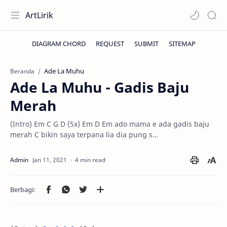
ArtLirik
Ade La Muhu
Beranda
Ade La Muhu - Gadis Baju
Merah
(Intro) Em C G D (5x) Em D Em ado mama e ada gadis baju
merah C bikin saya terpana lia dia pung s…
4 min read