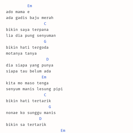
Em
ado mama e

ada gadis baju merah

C
bikin saya terpana

lia dia pung senyuman

G
bikin hati tergoda

motanya tanya

D
dia siapa yang punya

siapa tau belum ada

Em
kita mo maso tenga

senyum manis lesung pipi

C
bikin hati tertarik

G
nonae ko sunggu manis

D
bikin sa tertarik

Em