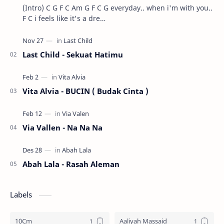
(Intro) C G F C Am G F C G everyday.. when i'm with you..
F C i feels like it's a dre…
Last Child - Sekuat Hatimu
Vita Alvia - BUCIN ( Budak Cinta )
Via Vallen - Na Na Na
Abah Lala - Rasah Aleman
Labels
10Cm
Aaliyah Massaid