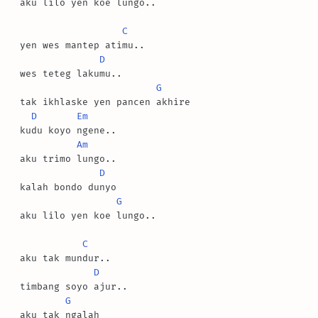
 aku lilo yen koe lungo..

C
 yen wes mantep atimu..

D
 wes teteg lakumu..

G
 tak ikhlaske yen pancen akhire

D
Em
 kudu koyo ngene..

Am
 aku trimo lungo..

D
 kalah bondo dunyo

G
 aku lilo yen koe lungo..

C
 aku tak mundur..

D
 timbang soyo ajur..

G
 aku tak ngalah
