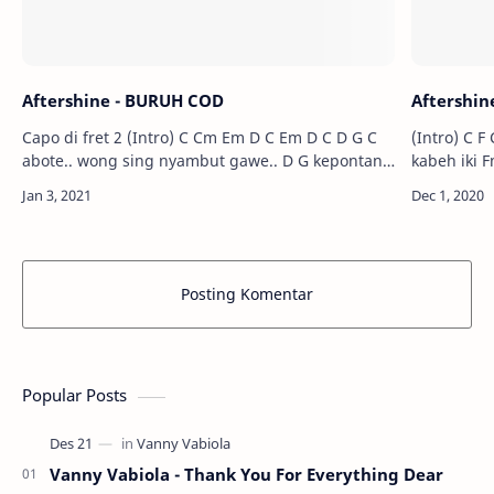
Aftershine - BURUH COD
Aftershin
Capo di fret 2 (Intro) C Cm Em D C Em D C D G C
(Intro) C F C G (🧑🏻) C Cmaj7 F aku.. nglakoni
abote.. wong sing nyambut gawe.. D G kepontang
kabeh iki Fm C ikhlas seko ning ati
panting atine demi koe…
Posting Komentar
Popular Posts
Vanny Vabiola - Thank You For Everything Dear