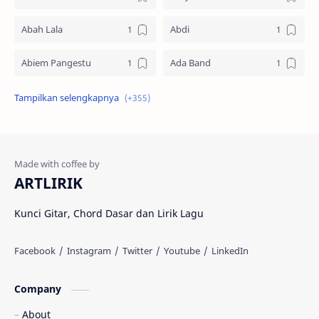
Abah Lala
Abdi
Abiem Pangestu
Ada Band
Ade La Muhu
Adira Suhaimi
Adista
Adit Toraja
Afgan
Aftershin
ARTLIRIK
Agus Priyanto
Aisha Retno
Kunci Gitar, Chord Dasar dan Lirik Lagu
Aisya
Akustik Westprog
Amalia Syifa
Amanda Manopo
Company
Ami Rahmi
Amigdala
About