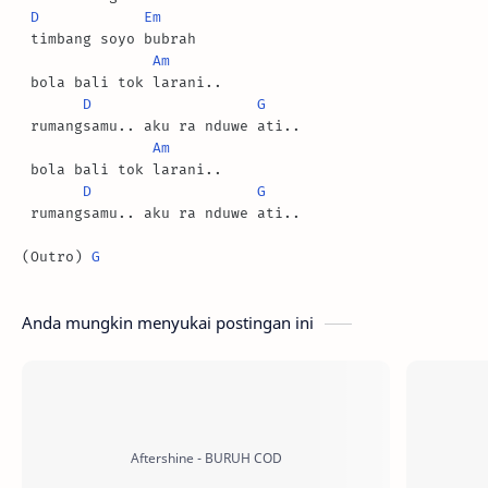
D
Em
 timbang soyo bubrah

Am
 bola bali tok larani..

D
G
 rumangsamu.. aku ra nduwe ati..

Am
 bola bali tok larani..

D
G
 rumangsamu.. aku ra nduwe ati..

(Outro) 
G
Anda mungkin menyukai postingan ini