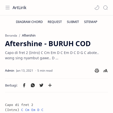
ArtLirik
Aftershin
Beranda
Aftershine - BURUH COD
Capo di fret 2 (Intro) C Cm Em D C Em D C D G C abote..
wong sing nyambut gawe.. D …
5 min read
Capo di fret 2

(Intro) 
C
Cm
Em
D
C