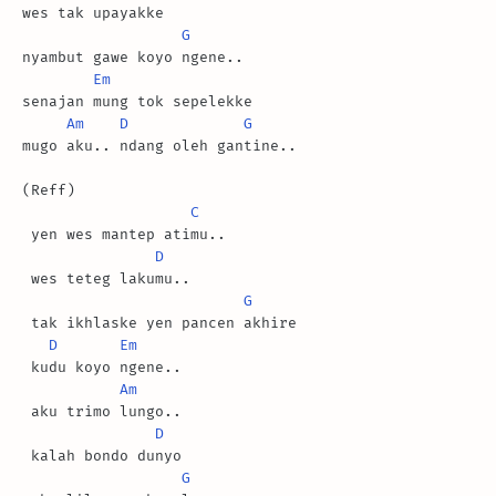
wes tak upayakke

G
nyambut gawe koyo ngene..

Em
senajan mung tok sepelekke

Am
D
G
mugo aku.. ndang oleh gantine..

(Reff)

C
 yen wes mantep atimu..

D
 wes teteg lakumu..

G
 tak ikhlaske yen pancen akhire

D
Em
 kudu koyo ngene..

Am
 aku trimo lungo..

D
 kalah bondo dunyo

G