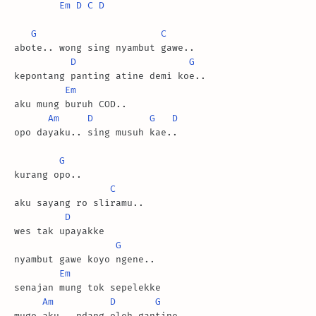
Em
D
C
D
G
C
abote.. wong sing nyambut gawe..

D
G
kepontang panting atine demi koe..

Em
aku mung buruh COD..

Am
D
G
D
opo dayaku.. sing musuh kae..

G
kurang opo.. 

C
aku sayang ro sliramu..

D
wes tak upayakke

G
nyambut gawe koyo ngene..

Em
senajan mung tok sepelekke

Am
D
G
mugo aku.. ndang oleh gantine..
