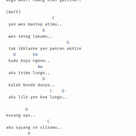
(Reff)

C
 yen wes mantep atimu..

D
 wes teteg lakumu..

G
 tak ikhlaske yen pancen akhire

D
Em
 kudu koyo ngene..

Am
 aku trimo lungo..

D
 kalah bondo dunyo..

C
D
 aku lilo yen koe lungo..

G
kurang opo.. 

C
aku sayang ro sliramu..

D