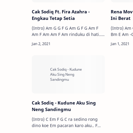
Cak Sodiq Ft. Fira Azahra -
Rena Movi
Engkau Tetap Setia
Ini Berat
(Intro) Am G G F G Am G F G Am F
(Intro) Am G C Am G C D
Am F Am Am F Am rinduku di hati..
Bm E Am -G Am Am G C 
tak terbendung lagi.. Am F Am…
lagi caranya.. Am G C
Cak Sodiq - Kudune Aku Sing
Neng Sandingmu
(Intro) C Em F G C ra sedino rong
dino koe Em pacaran karo aku.. F
ramung bapak ibu C wong sak