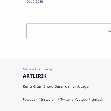
kampung ngerti aku.. Dm G koyo ra
percoyo.. …
P
ARTLIRIK
Kunci Gitar, Chord Dasar dan Lirik Lagu