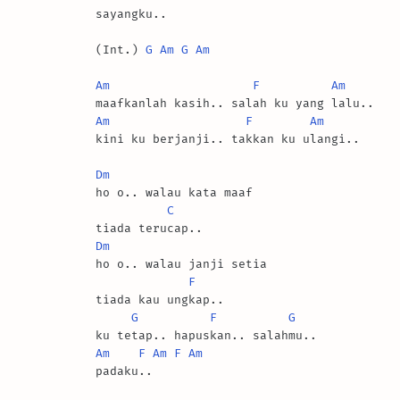
sayangku..

(Int.) 
G
Am
G
Am
Am
F
Am
Am
F
Am
kini ku berjanji.. takkan ku ulangi..

Dm
ho o.. walau kata maaf 

C
Dm
ho o.. walau janji setia

F
tiada kau ungkap..

G
F
G
Am
F
Am
F
Am
padaku..
