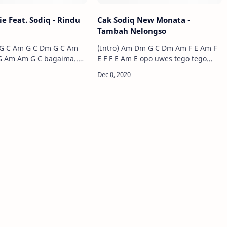
e Feat. Sodiq - Rindu
Cak Sodiq New Monata -
Tambah Nelongso
m G C Am
(Intro) Am Dm G C Dm Am F E Am F
bagaima..na
E F F E Am E opo uwes tego tego
 untuk
tenan karo aku.. Dm Am kowe
me..ngatakan padanya.. …
sesandingan neng ngar…