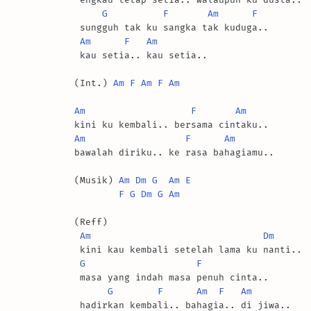
G
F
Am
F
 sungguh tak ku sangka tak kuduga..

Am
F
Am
 kau setia.. kau setia..

(Int.) 
Am
F
Am
F
Am
Am
F
Am
Am
F
Am
bawalah diriku.. ke rasa bahagiamu..

(Musik) 
Am
Dm
G
Am
E
F
G
Dm
G
Am
(Reff)

Am
Dm
 kini kau kembali setelah lama ku nanti..

G
F
 masa yang indah masa penuh cinta..

G
F
Am
F
Am
 hadirkan kembali.. bahagia.. di jiwa..
