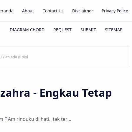
eranda
About
Contact Us
Disclaimer
Privacy Police
 Azahra - Engkau Tetap
 F Am rinduku di hati.. tak ter…