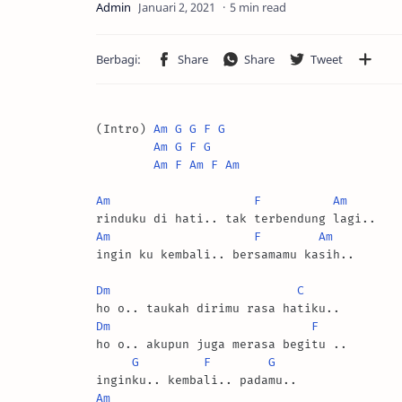
5 min read
(Intro) 
Am
G
G
F
G
Am
G
F
G
Am
F
Am
F
Am
Am
F
Am
Am
F
Am
ingin ku kembali.. bersamamu kasih..

Dm
C
Dm
F
ho o.. akupun juga merasa begitu ..

G
F
G
Am