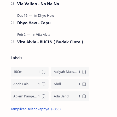
Via Vallen - Na Na Na
Dhyo Haw - Cepu
Vita Alvia - BUCIN ( Budak Cinta )
Labels
10Cm
Aaliyah Massaid
Abah Lala
Abdi
Abiem Pangestu
Ada Band
Ade La Muhu
Adira Suhaimi