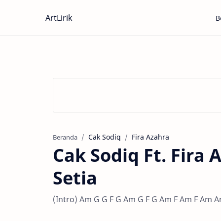
ArtLirik
B
Cak Sodiq
Fira Azahra
Beranda
Cak Sodiq Ft. Fira
Setia
(Intro) Am G G F G Am G F G Am F Am F Am Am