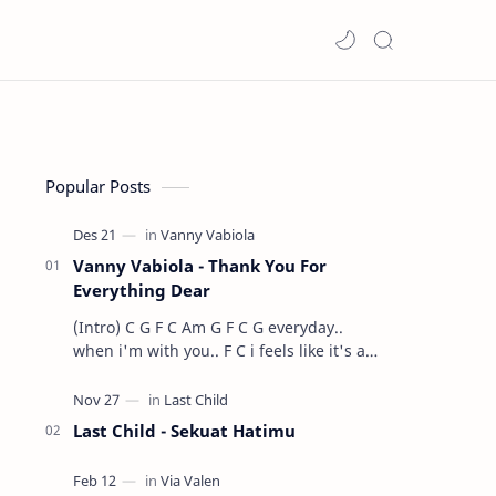
Popular Posts
Vanny Vabiola - Thank You For
Everything Dear
(Intro) C G F C Am G F C G everyday..
when i'm with you.. F C i feels like it's a
dre…
Last Child - Sekuat Hatimu