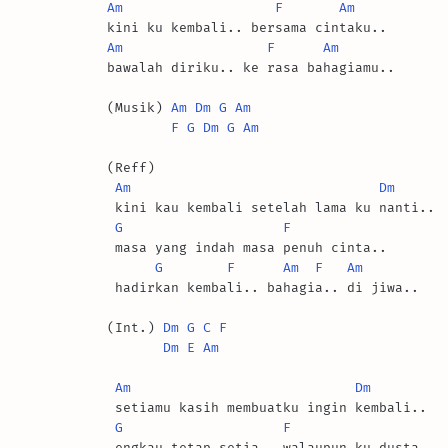
Am
F
Am
Am
F
Am
bawalah diriku.. ke rasa bahagiamu..

(Musik) 
Am
Dm
G
Am
F
G
Dm
G
Am
(Reff)

Am
Dm
 kini kau kembali setelah lama ku nanti..

G
F
 masa yang indah masa penuh cinta..

G
F
Am
F
Am
 hadirkan kembali.. bahagia.. di jiwa..

(Int.) 
Dm
G
C
F
Dm
E
Am
Am
Dm
 setiamu kasih membuatku ingin kembali..

G
F
 engkau tetap setia.. walaupun ku dusta..
