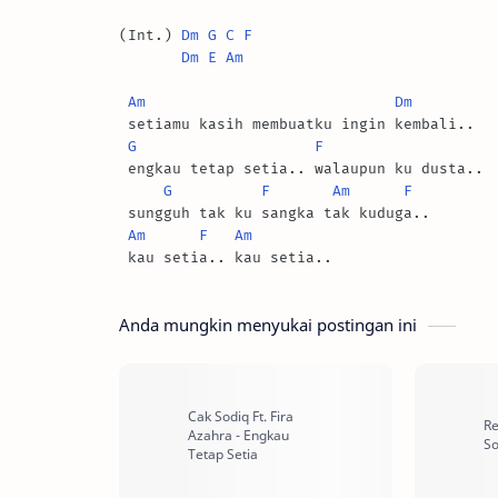
(Int.) 
Dm
G
C
F
Dm
E
Am
Am
Dm
 setiamu kasih membuatku ingin kembali..

G
F
 engkau tetap setia.. walaupun ku dusta..

G
F
Am
F
 sungguh tak ku sangka tak kuduga..

Am
F
Am
Anda mungkin menyukai postingan ini