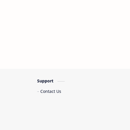
Elsa Pitaloka
Endang Soekamti
Eno Viola
Esa Risti
Europe
Fahmy Arsyad Said
Fany Zee
Faradiba
Fauzana
Febian
Fiersa Besari
Fira Azahra
Support
Fira Azzahra
Flanella
Contact Us
Fletch
For Revenge
Fourtwnty
Frans