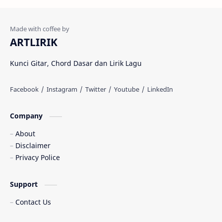
Adista
Adit Toraja
Afgan
Aftershin
ARTLIRIK
Agus Priyanto
Aisha Retno
Kunci Gitar, Chord Dasar dan Lirik Lagu
Aisya
Akustik Westprog
Amalia Syifa
Amanda Manopo
Company
Ami Rahmi
Amigdala
About
Anak Kompleks
Andi Matris
Disclaimer
Privacy Police
Andmesh
Andra Respati
Support
Andy Lo Wi
Angga Candra
Contact Us
Anggi Candra
Anggun Pramudita