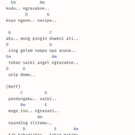
Em
Am
kudu.. ngrasakne..

D
G
koyo ngene.. nasipe..

G
C
D
G
Em
Am
D
G
 urip dewe..

(Reff)

C
D
 pandongaku.. saiki..

Bm
E
 mugo iso.. ngrasani..

Am
 nyanding sliramu..

D
E
Am
 tak bahagiakne.. tekan matimu..
