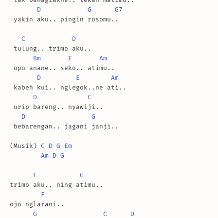
D
G
G
7

 yakin aku.. pingin rosomu..

C
D
 tulung.. trimo aku..

Bm
E
Am
 opo anane.. seko.. atimu..

D
E
Am
 kabeh kui.. nglegok..ne ati..

D
C
 urip bareng.. nyawiji..

D
G
 bebarengan.. jagani janji..

(Musik) 
C
D
G
Em
Am
D
G
F
G
trimo aku.. ning atimu..

F
ojo nglarani..

G
C
D