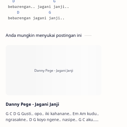
D
G
 bebarengan.. jagani janji..

D
G
 bebarengan jagani janji..
Anda mungkin menyukai postingan ini
Danny Pege - Jagani Janji
G C D G Gusti.. opo.. iki kahanane.. Em Am kudu..
ngrasakne.. D G koyo ngene.. nasipe.. G C aku..
mung pingin duweni at…