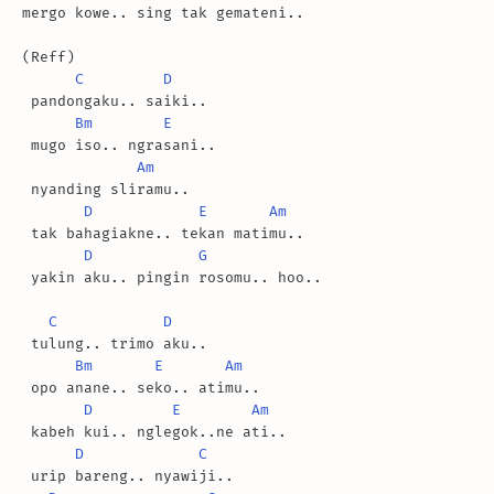
mergo kowe.. sing tak gemateni..

(Reff)

C
D
 pandongaku.. saiki..

Bm
E
 mugo iso.. ngrasani..

Am
 nyanding sliramu..

D
E
Am
 tak bahagiakne.. tekan matimu..

D
G
 yakin aku.. pingin rosomu.. hoo..

C
D
 tulung.. trimo aku..

Bm
E
Am
 opo anane.. seko.. atimu..

D
E
Am
 kabeh kui.. nglegok..ne ati..

D
C
 urip bareng.. nyawiji..
