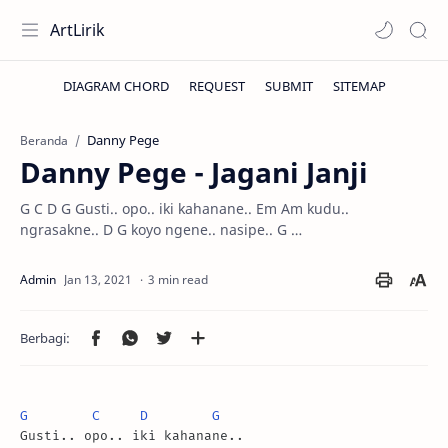
ArtLirik
Danny Pege
Beranda
Danny Pege - Jagani Janji
G C D G Gusti.. opo.. iki kahanane.. Em Am kudu..
ngrasakne.. D G koyo ngene.. nasipe.. G …
3 min read
G
C
D
G
Gusti.. opo.. iki kahanane..
