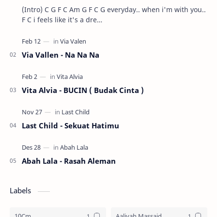
(Intro) C G F C Am G F C G everyday.. when i'm with you..
F C i feels like it's a dre…
Via Vallen - Na Na Na
Vita Alvia - BUCIN ( Budak Cinta )
Last Child - Sekuat Hatimu
Abah Lala - Rasah Aleman
Labels
10Cm
Aaliyah Massaid