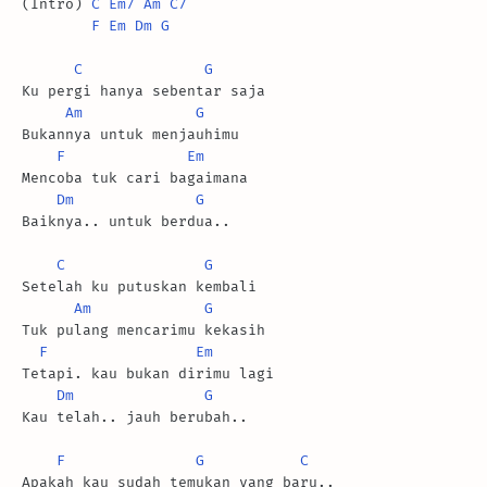
(Intro) 
C
Em7
Am
C7
F
Em
Dm
G
C
G
Ku pergi hanya sebentar saja

Am
G
Bukannya untuk menjauhimu

F
Em
Mencoba tuk cari bagaimana

Dm
G
Baiknya.. untuk berdua..

C
G
Setelah ku putuskan kembali

Am
G
Tuk pulang mencarimu kekasih

F
Em
Tetapi. kau bukan dirimu lagi

Dm
G
Kau telah.. jauh berubah..

F
G
C
Apakah kau sudah temukan yang baru..
