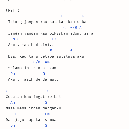
(Reff)

F
G
 Tolong jangan kau katakan kau suka

C
G/B
Am
 Jangan-jangan kau pikirkan egomu saja

Dm
G
C
C7
 Aku.. masih disini..

F
G
 Biar kau tahu betapa sulitnya aku

C
G/B
Am
 Selama ini cintai kamu

Dm
G
 Aku.. masih denganmu..

C
G
Cobalah kau ingat kembali

Am
G
Masa masa indah denganku

F
Em
Dan jujur apakah semua

Dm
G