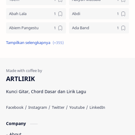
Abah Lala
Abdi
Abiem Pangestu
Ada Band
Ade La Muhu
Adira Suhaimi
Adista
Adit Toraja
Afgan
Aftershin
ARTLIRIK
Agus Priyanto
Aisha Retno
Kunci Gitar, Chord Dasar dan Lirik Lagu
Aisya
Akustik Westprog
Amalia Syifa
Amanda Manopo
Company
Ami Rahmi
Amigdala
About