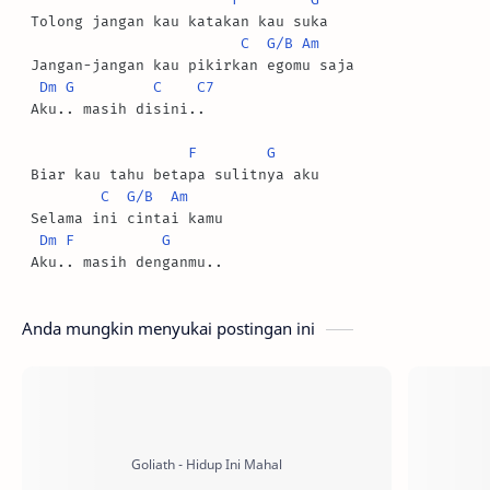
 Tolong jangan kau katakan kau suka

C
G/B
Am
 Jangan-jangan kau pikirkan egomu saja

Dm
G
C
C7
 Aku.. masih disini..

F
G
 Biar kau tahu betapa sulitnya aku

C
G/B
Am
 Selama ini cintai kamu

Dm
F
G
Anda mungkin menyukai postingan ini