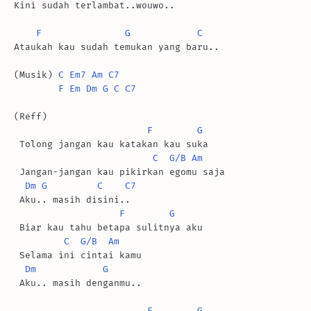
Kini sudah terlambat..wouwo..

F
G
C
Ataukah kau sudah temukan yang baru..

(Musik) 
C
Em7
Am
C7
F
Em
Dm
G
C
C7
(Reff)

F
G
 Tolong jangan kau katakan kau suka

C
G/B
Am
 Jangan-jangan kau pikirkan egomu saja

Dm
G
C
C7
 Aku.. masih disini..

F
G
 Biar kau tahu betapa sulitnya aku

C
G/B
Am
 Selama ini cintai kamu

Dm
G
 Aku.. masih denganmu..

F
G