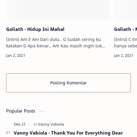
Goliath - Hidup Ini Mahal
Goliath -
(Intro) Am E Am Dari dulu.. G Sudah sering ku
(Intro) C Em7 Am C7 F 
katakan G Apa benar.. Am Kau masih ingin tuk
hanya sebentar saja 
bertahan Am Rela rela.. G Kau…
Posting Komentar
Popular Posts
Vanny Vabiola - Thank You For Everything Dear