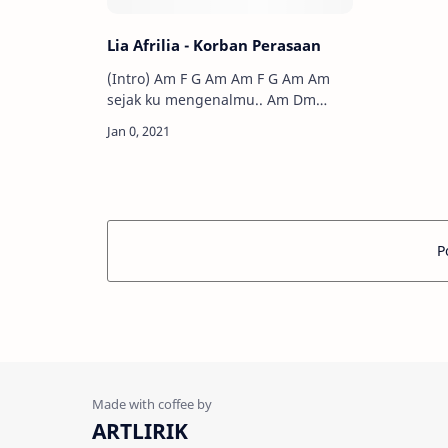
Lia Afrilia - Korban Perasaan
(Intro) Am F G Am Am F G Am Am
sejak ku mengenalmu.. Am Dm
dunia ini terasa indah.. G setiap
detik dan waktu berlalu.. C …
P
ARTLIRIK