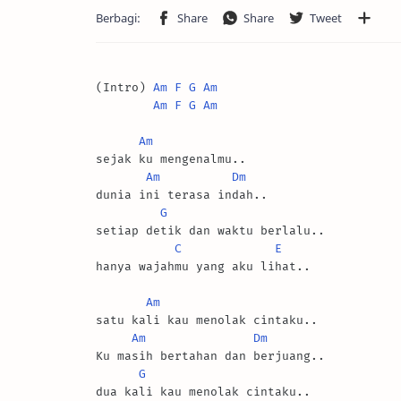
(Intro) 
Am
F
G
Am
Am
F
G
Am
Am
sejak ku mengenalmu..

Am
Dm
dunia ini terasa indah..

G
setiap detik dan waktu berlalu..

C
E
hanya wajahmu yang aku lihat..

Am
satu kali kau menolak cintaku..

Am
Dm
Ku masih bertahan dan berjuang..

G
dua kali kau menolak cintaku..
