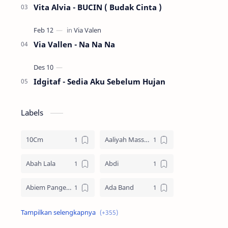
Vita Alvia - BUCIN ( Budak Cinta )
Via Vallen - Na Na Na
Idgitaf - Sedia Aku Sebelum Hujan
Labels
10Cm
Aaliyah Massaid
Abah Lala
Abdi
Abiem Pangestu
Ada Band
Ade La Muhu
Adira Suhaimi