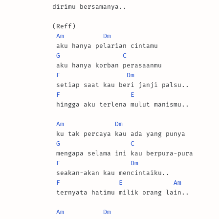
dirimu bersamanya..

(Reff)

Am
Dm
 aku hanya pelarian cintamu

G
C
 aku hanya korban perasaanmu

F
Dm
 setiap saat kau beri janji palsu..

F
E
 hingga aku terlena mulut manismu..

Am
Dm
 ku tak percaya kau ada yang punya

G
C
 mengapa selama ini kau berpura-pura

F
Dm
 seakan-akan kau mencintaiku..

F
E
Am
 ternyata hatimu milik orang lain..

Am
Dm