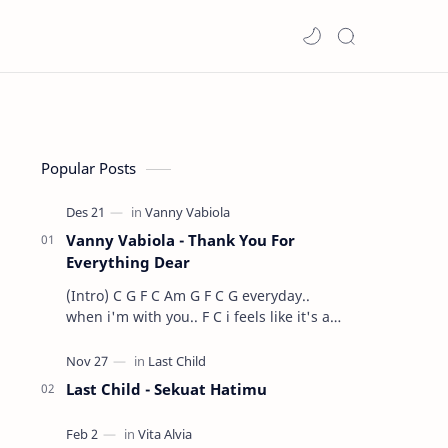
Popular Posts
Vanny Vabiola - Thank You For
Everything Dear
(Intro) C G F C Am G F C G everyday..
when i'm with you.. F C i feels like it's a
dre…
Last Child - Sekuat Hatimu