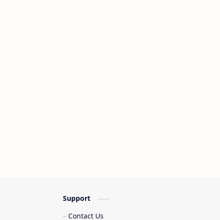
Elsa Pitaloka
Endang Soekamti
Eno Viola
Esa Risti
Europe
Fahmy Arsyad Said
Fany Zee
Faradiba
Fauzana
Febian
Fiersa Besari
Fira Azahra
Fira Azzahra
Flanella
Fletch
For Revenge
Support
Fourtwnty
Frans
Contact Us