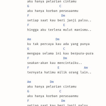
 aku hanya pelarian cintamu

G
C
 aku hanya korban perasaanmu

F
Dm
 setiap saat kau beri janji palsu..

F
E
 hingga aku terlena mulut manismu..

Am
Dm
 ku tak percaya kau ada yang punya

G
C
 mengapa selama ini kau berpura-pura

F
Dm
 seakan-akan kau mencintaiku..

F
E
Am
 ternyata hatimu milik orang lain..

Am
Dm
 aku hanya pelarian cintamu

G
C
 aku hanya korban perasaanmu

F
Dm
 setiap saat kau beri janji palsu..
