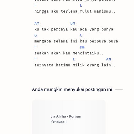
F
E
 hingga aku terlena mulut manismu..

Am
Dm
 ku tak percaya kau ada yang punya

G
C
 mengapa selama ini kau berpura-pura

F
Dm
 seakan-akan kau mencintaiku..

F
E
Am
 ternyata hatimu milik orang lain..

Anda mungkin menyukai postingan ini