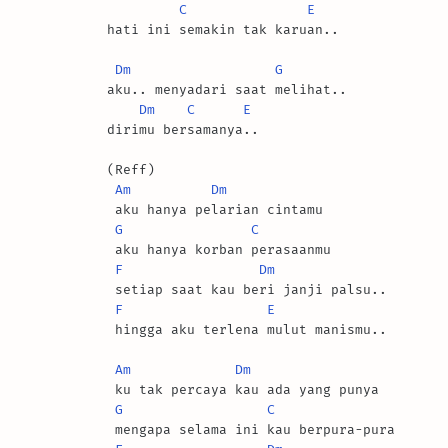
C
E
hati ini semakin tak karuan..

Dm
G
aku.. menyadari saat melihat..

Dm
C
E
dirimu bersamanya..

(Reff)

Am
Dm
 aku hanya pelarian cintamu

G
C
 aku hanya korban perasaanmu

F
Dm
 setiap saat kau beri janji palsu..

F
E
 hingga aku terlena mulut manismu..

Am
Dm
 ku tak percaya kau ada yang punya

G
C
 mengapa selama ini kau berpura-pura
