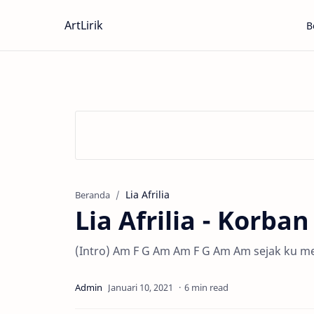
ArtLirik
B
Lia Afrilia
Beranda
Lia Afrilia - Korba
(Intro) Am F G Am Am F G Am Am sejak ku me
6 min read