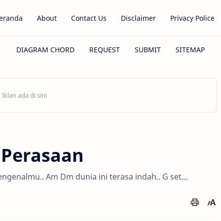
eranda
About
Contact Us
Disclaimer
Privacy Police
n Perasaan
ngenalmu.. Am Dm dunia ini terasa indah.. G set…