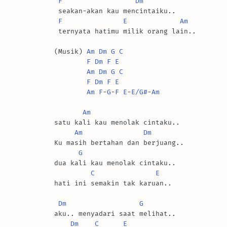
F
Dm
 seakan-akan kau mencintaiku..

F
E
Am
 ternyata hatimu milik orang lain..

(Musik) 
Am
Dm
G
C
F
Dm
F
E
Am
Dm
G
C
F
Dm
F
E
Am
F
-
G
-
F
E
-
E/G#
-
Am
Am
satu kali kau menolak cintaku..

Am
Dm
Ku masih bertahan dan berjuang..

G
dua kali kau menolak cintaku..

C
E
hati ini semakin tak karuan..

Dm
G
aku.. menyadari saat melihat..

Dm
C
E