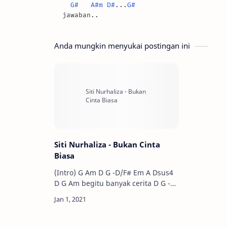
G#
A#m
D#
...
G#
Anda mungkin menyukai postingan ini
Siti Nurhaliza - Bukan Cinta
Biasa
(Intro) G Am D G -D/F# Em A Dsus4
D G Am begitu banyak cerita D G -
D/F# ada suka ada duka Em Am
cinta yang ingin ku tul…