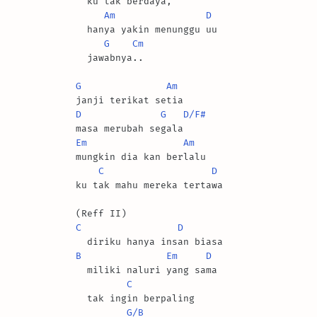
  ku tak berdaya,

Am
D
  hanya yakin menunggu uu

G
Cm
  jawabnya..

G
Am
D
G
D/F#
Em
Am
mungkin dia kan berlalu

C
D
ku tak mahu mereka tertawa

C
D
B
Em
D
  miliki naluri yang sama

C
  tak ingin berpaling

G/B