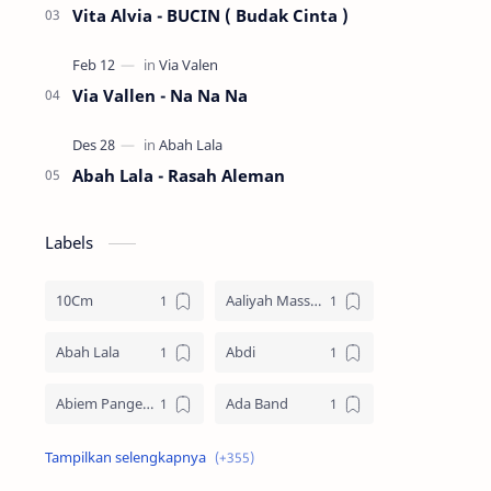
Vita Alvia - BUCIN ( Budak Cinta )
Via Vallen - Na Na Na
Abah Lala - Rasah Aleman
Labels
10Cm
Aaliyah Massaid
Abah Lala
Abdi
Abiem Pangestu
Ada Band
Ade La Muhu
Adira Suhaimi