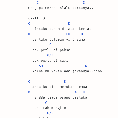
C
D
mengapa mereka slalu bertanya..

C
D
B
Em
D
  cintaku getaran yang sama

C
  tak perlu di paksa

G/B
  tak perlu di cari

Am
D
  kerna ku yakin ada jawabnya..hooo

C
D
B
Em
D
  hingga tiada orang terluka

C
  tapi tak mungkin

G/B