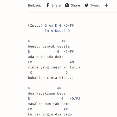
(Intro) 
G
Am
D
G
 -
D/F#
Em
A
Dsus4
D
G
Am
D
G
  -
D/F#
Em
Am
cinta yang ingin ku tulis

C
D
bukanlah cinta biasa..

G
Am
D
G
   -
D/F#
Em
Am
ku tak ingin dia ragu
