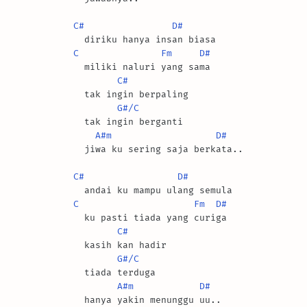
C#
D#
C
Fm
D#
  miliki naluri yang sama

C#
  tak ingin berpaling

G#/C
  tak ingin berganti

A#m
D#
  jiwa ku sering saja berkata..

C#
D#
C
Fm
D#
  ku pasti tiada yang curiga

C#
  kasih kan hadir

G#/C
  tiada terduga

A#m
D#
  hanya yakin menunggu uu..
