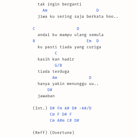
  tak ingin berganti

Am
D
  jiwa ku sering saja berkata hoo..

C
D
B
Em
D
  ku pasti tiada yang curiga

C
  kasih kan hadir

G/B
  tiada terduga

Am
D
  hanya yakin menunggu uu..

D#
  jawaban

(Int.) 
D#
Fm
A#
D#
 -
A#/D
Cm
F
D#
F
Cm
A#m
C#
D#