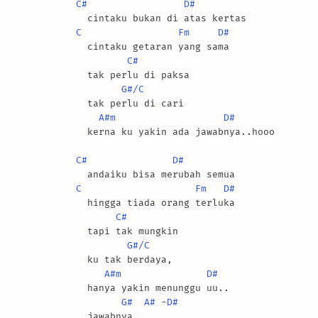
C#
D#
C
Fm
D#
  cintaku getaran yang sama

C#
  tak perlu di paksa

G#/C
  tak perlu di cari

A#m
D#
  kerna ku yakin ada jawabnya..hooo

C#
D#
C
Fm
D#
  hingga tiada orang terluka

C#
  tapi tak mungkin

G#/C
  ku tak berdaya,

A#m
D#
  hanya yakin menunggu uu..

G#
A#
 -
D#
  jawabnya..
