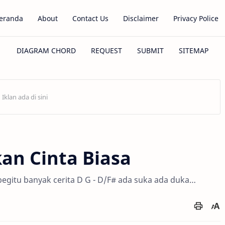
eranda
About
Contact Us
Disclaimer
Privacy Police
kan Cinta Biasa
begitu banyak cerita D G - D/F# ada suka ada duka…