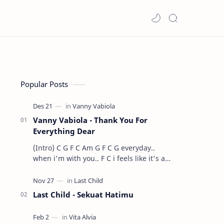
Popular Posts
Vanny Vabiola - Thank You For
Everything Dear
(Intro) C G F C Am G F C G everyday..
when i'm with you.. F C i feels like it's a
dre…
Last Child - Sekuat Hatimu