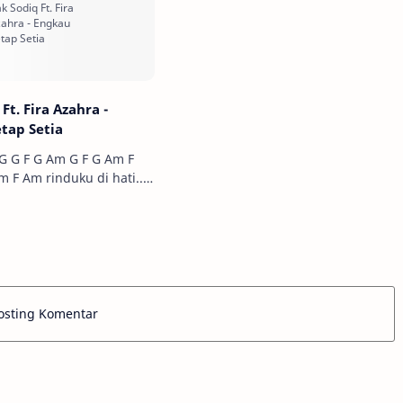
Ft. Fira Azahra -
tap Setia
 Am G F G Am F
tak terbendung lagi.. Am F Am…
osting Komentar