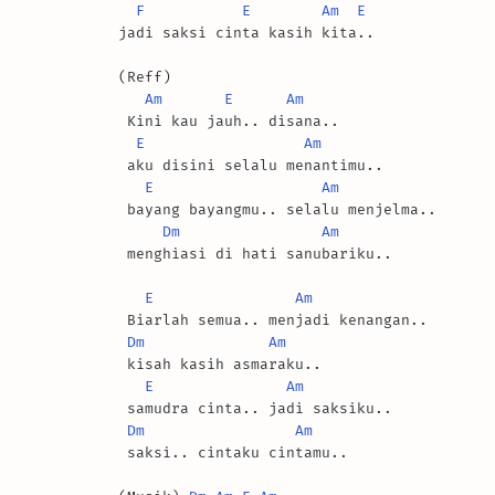
F
E
Am
E
jadi saksi cinta kasih kita..

(Reff)

Am
E
Am
 Kini kau jauh.. disana..

E
Am
 aku disini selalu menantimu..

E
Am
 bayang bayangmu.. selalu menjelma..

Dm
Am
 menghiasi di hati sanubariku..

E
Am
 Biarlah semua.. menjadi kenangan..

Dm
Am
 kisah kasih asmaraku..

E
Am
 samudra cinta.. jadi saksiku..

Dm
Am
 saksi.. cintaku cintamu..
