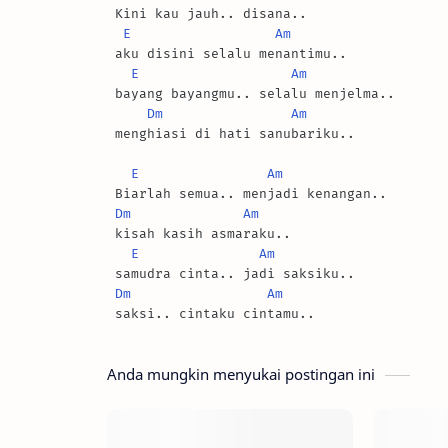
 Kini kau jauh.. disana..

E
Am
 aku disini selalu menantimu..

E
Am
 bayang bayangmu.. selalu menjelma..

Dm
Am
 menghiasi di hati sanubariku..

E
Am
 Biarlah semua.. menjadi kenangan..

Dm
Am
 kisah kasih asmaraku..

E
Am
 samudra cinta.. jadi saksiku..

Dm
Am
 saksi.. cintaku cintamu..
Anda mungkin menyukai postingan ini