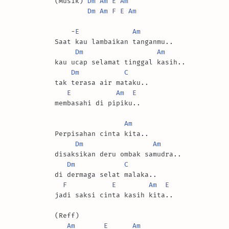
(Musik) 
Dm
Am
E
Am
Dm
Am
F
E
Am
    -
E
Am
Saat kau lambaikan tanganmu..

Dm
Am
kau ucap selamat tinggal kasih..

Dm
C
tak terasa air mataku..

E
Am
E
membasahi di pipiku..

Am
Perpisahan cinta kita..

Dm
Am
disaksikan deru ombak samudra..

Dm
C
di dermaga selat malaka..

F
E
Am
E
jadi saksi cinta kasih kita..

(Reff)

Am
E
Am