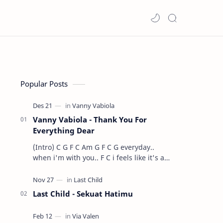
Popular Posts
Vanny Vabiola - Thank You For
Everything Dear
(Intro) C G F C Am G F C G everyday..
when i'm with you.. F C i feels like it's a
dre…
Last Child - Sekuat Hatimu