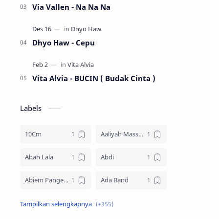
Via Vallen - Na Na Na
Dhyo Haw - Cepu
Vita Alvia - BUCIN ( Budak Cinta )
Labels
10Cm
Aaliyah Massaid
Abah Lala
Abdi
Abiem Pangestu
Ada Band
Ade La Muhu
Adira Suhaimi