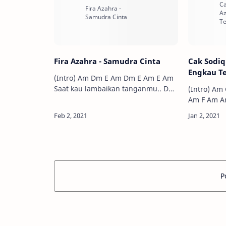
Fira Azahra - Samudra Cinta
Cak Sodiq 
Engkau Te
(Intro) Am Dm E Am Dm E Am E Am
Saat kau lambaikan tanganmu.. Dm
(Intro) Am G G F G
Am kau ucap selamat tinggal kasih..
Am F Am Am F Am rinduku di hati..
Dm C ta…
P