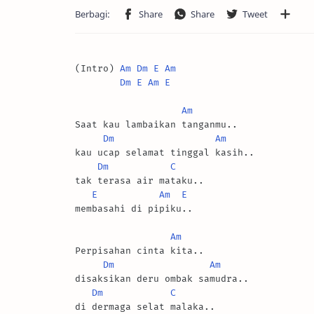
(Intro) 
Am
Dm
E
Am
Dm
E
Am
E
Am
Saat kau lambaikan tanganmu..

Dm
Am
kau ucap selamat tinggal kasih..

Dm
C
tak terasa air mataku..

E
Am
E
membasahi di pipiku..

Am
Perpisahan cinta kita..

Dm
Am
disaksikan deru ombak samudra..

Dm
C
di dermaga selat malaka..
